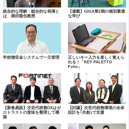
統合的な理解・総合的な発揮と
【連載】GIGA第2期の個別最適
は 堀田龍也教授
な学び
学校徴収金システムで一元管理
正しいキー入力を楽しく覚えら
れる！「KEY PALETTO
Folio」
【新春鼎談】次世代校務DXはゼ
【討議】次世代校務環境の全体
ロトラストの意味を整理して構
設計を｢共創｣で支援
築