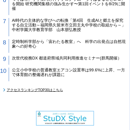
を開始 研究機関集積の強み生かす〜第1回イベントを8/29に開
催
AI時代の主体的な学びへの転換「第4回 生成AIと郷土を探究
する自立活動～福岡県久留米市立田主丸中学校の取組から～」
中村学園大学教育学部 山本朋弘教授
定時制科学部から「宙わたる教室」へ 科学の出発点は自然現
象への好奇心
次世代校務DX 都道府県域共同利用推進セミナー(群馬開催）
公立小中学校の普通教室エアコン設置率は99.6%に上昇、一方
で体育館の整備遅れが課題に
アクセスランキングTOP30はこちら