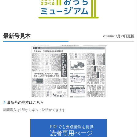
最新号見本
2026年07月23日更新
最新号の見本はこちら
新聞購入は1部からネット決済ができます
PDFでも要点情報を提供
読者専用ぺージ