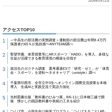
2026年5月11日
アクセスTOP10
＜中高生の部活費の実態調査＞運動部の部活費は年間8.4万円
保護者の65％が負担感〜ANYTEAM調べ
聖望学園、体育授業等にARスポーツ「HADO」を導入、多様な
生徒が活躍できる教育環境の構築を目指す
就活生のガクチカ調査 選考通過ESで「研究・ゼミ」が「体育
会・スポーツ」を逆転〜ネオキャリア（unistyle）調べ
千葉県印西市、全市立中3生へオンライン国際交流授業を本格
導入 生成AIと実践交流で英語力強化
光村図書出版「教科書のひみつ展」8/6-11に日本橋三越で開
催 懐かしの国語教科書や表紙の工夫を紹介
つくば市、小学生向け科学プログラム「つくばまるごとLAB」