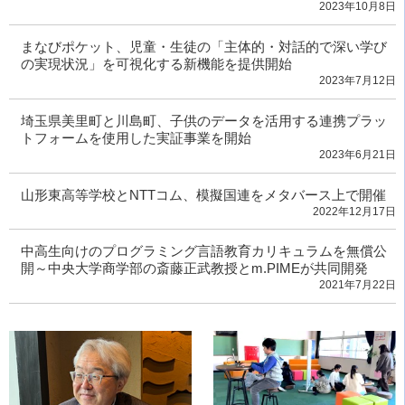
2023年10月8日
まなびポケット、児童・生徒の「主体的・対話的で深い学び
の実現状況」を可視化する新機能を提供開始
2023年7月12日
埼玉県美里町と川島町、子供のデータを活用する連携プラッ
トフォームを使用した実証事業を開始
2023年6月21日
山形東高等学校とNTTコム、模擬国連をメタバース上で開催
2022年12月17日
中高生向けのプログラミング言語教育カリキュラムを無償公
開～中央大学商学部の斎藤正武教授とm.PIMEが共同開発
2021年7月22日