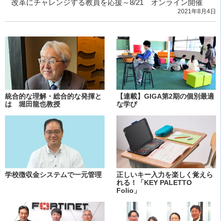
改革にチャレンジする教員を応援～8/21 オンライン開催
2021年8月4日
統合的な理解・総合的な発揮と
【連載】GIGA第2期の個別最適
は 堀田龍也教授
な学び
学校徴収金システムで一元管理
正しいキー入力を楽しく覚えら
れる！「KEY PALETTO
Folio」