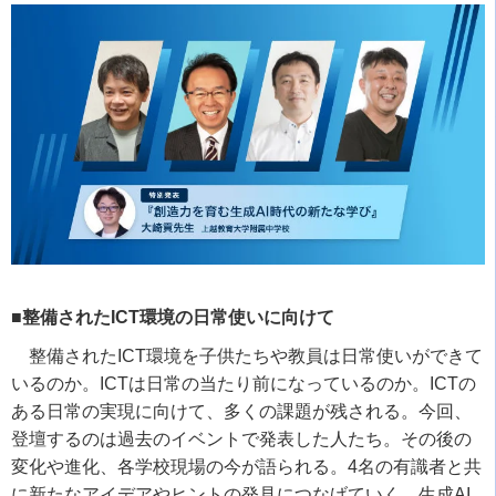
■整備されたICT環境の日常使いに向けて
整備された
ICT
環境を子供たちや教員は日常使いができて
いるのか。
ICT
は日常の当たり前になっているのか。
ICT
の
ある日常の実現に向けて、多くの課題が残される。今回、
登壇するのは過去のイベントで発表した人たち。その後の
変化や進化、各学校現場の今が語られる。
4
名の有識者と共
に新たなアイデアやヒントの発見につなげていく。生成
AI