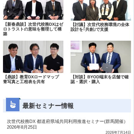
【新春鼎談】次世代校務DXはゼ
【討議】次世代校務環境の全体
ロトラストの意味を整理して構
設計を｢共創｣で支援
築
【鼎談】教育DXロードマップ
【対談】BYOD端末を店舗で確
青写真と工程表を共有
認・選択・購入
最新セミナー情報
次世代校務DX 都道府県域共同利用推進セミナー(群馬開催）
2026年8月25日
2026年7月14日