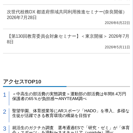
次世代校務DX 都道府県域共同利用推進セミナー(奈良開催）
2026年7月28日
2026年6月22日
【第130回教育委員会対象セミナー】＜東京開催＞ 2026年7月
8日
2026年5月11日
アクセスTOP10
＜中高生の部活費の実態調査＞運動部の部活費は年間8.4万円
保護者の65％が負担感〜ANYTEAM調べ
聖望学園、体育授業等にARスポーツ「HADO」を導入、多様な
生徒が活躍できる教育環境の構築を目指す
就活生のガクチカ調査 選考通過ESで「研究・ゼミ」が「体育
会・スポーツ」を逆転〜ネオキャリア（unistyle）調べ