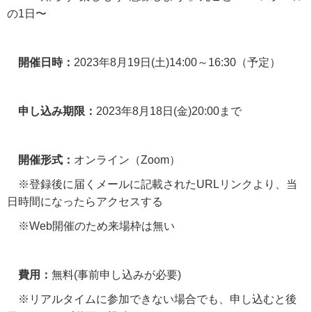
の
1
日〜
開催日時：
2023
年
8
月
19
日
(
土
)14:00
～
16:30
（予定）
申し込み期限：
2023
年
8
月
18
日
(
金
)20:00
まで
開催形式：
オンライン（
Zoom
）
※登録後に届くメールに記載された
URL
リンクより、当
日時間になったらアクセスする
※
Web
開催のため来場枠は無い
費用：
無料
(
事前申し込みが必要
)
※リアルタイムに参加できない場合でも、申し込むと後