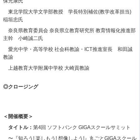
保元康氏
東北学院大学文学部教授 学長特別補佐
(
教学改革担当
)
稲垣忠氏
奈良県教育委員会 奈良県立教育研究所 教育情報化推進部
主幹 小崎誠二氏
愛光中学・高等学校 社会科教諭・
ICT
推進室長 和田誠
教諭
上越教育大学附属中学校 大崎貢教諭
◎クロージング
＜開催概要＞
タイトル：
第
4
回 ソフトバンク
GIGA
スクールサミット
〜『知ろう
!
楽しもう
!
想像しよう
!
』丸ごと
GIGA
スクール