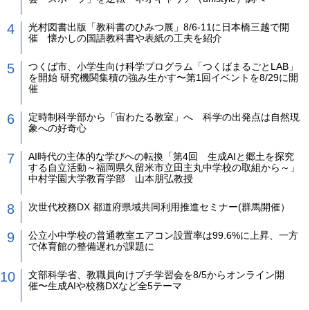
光村図書出版「教科書のひみつ展」8/6-11に日本橋三越で開
催 懐かしの国語教科書や表紙の工夫を紹介
つくば市、小学生向け科学プログラム「つくばまるごとLAB」
を開始 研究機関集積の強み生かす〜第1回イベントを8/29に開
催
定時制科学部から「宙わたる教室」へ 科学の出発点は自然現
象への好奇心
AI時代の主体的な学びへの転換「第4回 生成AIと郷土を探究
する自立活動～福岡県久留米市立田主丸中学校の取組から～」
中村学園大学教育学部 山本朋弘教授
次世代校務DX 都道府県域共同利用推進セミナー(群馬開催）
公立小中学校の普通教室エアコン設置率は99.6%に上昇、一方
で体育館の整備遅れが課題に
文部科学省、教職員向けプチ学習会を8/5からオンライン開
催〜生成AIや校務DXなど全5テーマ