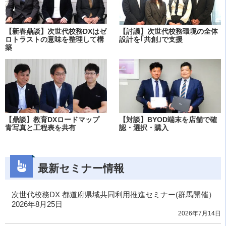
【新春鼎談】次世代校務DXはゼ
【討議】次世代校務環境の全体
ロトラストの意味を整理して構
設計を｢共創｣で支援
築
【鼎談】教育DXロードマップ
【対談】BYOD端末を店舗で確
青写真と工程表を共有
認・選択・購入
最新セミナー情報
次世代校務DX 都道府県域共同利用推進セミナー(群馬開催）
2026年8月25日
2026年7月14日