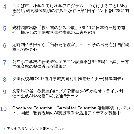
つくば市、小学生向け科学プログラム「つくばまるごとLAB」
を開始 研究機関集積の強み生かす〜第1回イベントを8/29に開
催
光村図書出版「教科書のひみつ展」8/6-11に日本橋三越で開
催 懐かしの国語教科書や表紙の工夫を紹介
定時制科学部から「宙わたる教室」へ 科学の出発点は自然現
象への好奇心
公立小中学校の普通教室エアコン設置率は99.6%に上昇、一方
で体育館の整備遅れが課題に
次世代校務DX 都道府県域共同利用推進セミナー(群馬開催）
文部科学省、教職員向けプチ学習会を8/5からオンライン開
催〜生成AIや校務DXなど全5テーマ
Google for Education「Gemini for Education 活用事例コンテス
ト」開催 教育現場のAI実践事例や活用アイデアを募集中
アクセスランキングTOP30はこちら