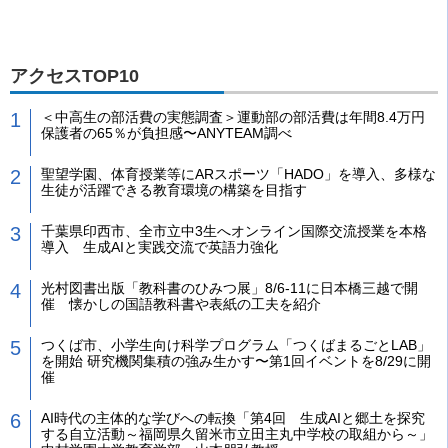
アクセスTOP10
＜中高生の部活費の実態調査＞運動部の部活費は年間8.4万円
保護者の65％が負担感〜ANYTEAM調べ
聖望学園、体育授業等にARスポーツ「HADO」を導入、多様な
生徒が活躍できる教育環境の構築を目指す
千葉県印西市、全市立中3生へオンライン国際交流授業を本格
導入 生成AIと実践交流で英語力強化
光村図書出版「教科書のひみつ展」8/6-11に日本橋三越で開
催 懐かしの国語教科書や表紙の工夫を紹介
つくば市、小学生向け科学プログラム「つくばまるごとLAB」
を開始 研究機関集積の強み生かす〜第1回イベントを8/29に開
催
AI時代の主体的な学びへの転換「第4回 生成AIと郷土を探究
する自立活動～福岡県久留米市立田主丸中学校の取組から～」