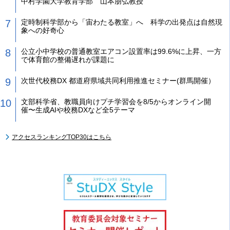
中村学園大学教育学部 山本朋弘教授
定時制科学部から「宙わたる教室」へ 科学の出発点は自然現
象への好奇心
公立小中学校の普通教室エアコン設置率は99.6%に上昇、一方
で体育館の整備遅れが課題に
次世代校務DX 都道府県域共同利用推進セミナー(群馬開催）
文部科学省、教職員向けプチ学習会を8/5からオンライン開
催〜生成AIや校務DXなど全5テーマ
アクセスランキングTOP30はこちら