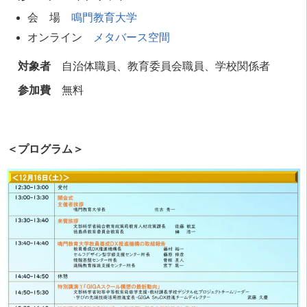
会 場
鳴門教育大学
オンライン
メタバース空間
対象者
自治体職員、教育委員会職員、学校関係者
参加費
無料
＜プログラム＞