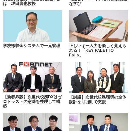
は 堀田龍也教授
な学び
学校徴収金システムで一元管理
正しいキー入力を楽しく覚えら
れる！「KEY PALETTO
Folio」
【新春鼎談】次世代校務DXはゼ
【討議】次世代校務環境の全体
ロトラストの意味を整理して構
設計を｢共創｣で支援
築