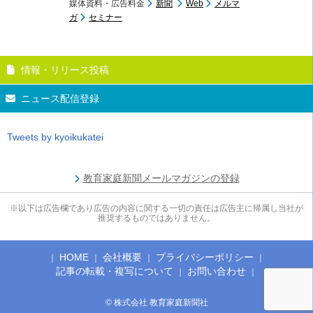
媒体資料・広告料金
新聞
Web
メルマ
ガ
セミナー
情報・リリース投稿
ニュース配信登録
Tweets by kyoikukatei
教育家庭新聞メールマガジンの登録
※以下は広告欄であり広告の内容に関する一切の責任は広告主に帰属し当社が
推奨するものではありません。
HOME
会社概要
プライバシーポリシー
記事の転載・複写について
お問い合わせ
© 株式会社 教育家庭新聞社