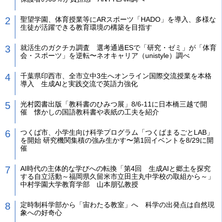
聖望学園、体育授業等にARスポーツ「HADO」を導入、多様な
生徒が活躍できる教育環境の構築を目指す
就活生のガクチカ調査 選考通過ESで「研究・ゼミ」が「体育
会・スポーツ」を逆転〜ネオキャリア（unistyle）調べ
千葉県印西市、全市立中3生へオンライン国際交流授業を本格
導入 生成AIと実践交流で英語力強化
光村図書出版「教科書のひみつ展」8/6-11に日本橋三越で開
催 懐かしの国語教科書や表紙の工夫を紹介
つくば市、小学生向け科学プログラム「つくばまるごとLAB」
を開始 研究機関集積の強み生かす〜第1回イベントを8/29に開
催
AI時代の主体的な学びへの転換「第4回 生成AIと郷土を探究
する自立活動～福岡県久留米市立田主丸中学校の取組から～」
中村学園大学教育学部 山本朋弘教授
定時制科学部から「宙わたる教室」へ 科学の出発点は自然現
象への好奇心