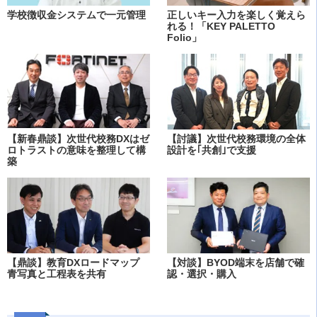
学校徴収金システムで一元管理
正しいキー入力を楽しく覚えら
れる！「KEY PALETTO
Folio」
【新春鼎談】次世代校務DXはゼ
【討議】次世代校務環境の全体
ロトラストの意味を整理して構
設計を｢共創｣で支援
築
【鼎談】教育DXロードマップ
【対談】BYOD端末を店舗で確
青写真と工程表を共有
認・選択・購入