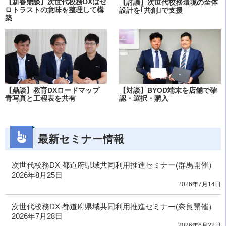
【新春鼎談】次世代校務DXはゼ
【討議】次世代校務環境の全体
ロトラストの意味を整理して構
設計を｢共創｣で支援
築
【鼎談】教育DXロードマップ
【対談】BYOD端末を店舗で確
青写真と工程表を共有
認・選択・購入
最新セミナー情報
次世代校務DX 都道府県域共同利用推進セミナー(群馬開催）
2026年8月25日
2026年7月14日
次世代校務DX 都道府県域共同利用推進セミナー(奈良開催）
2026年7月28日
2026年6月22日