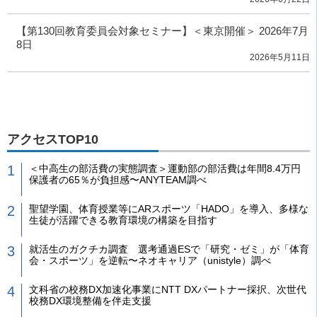
【第130回教育委員会対象セミナー】＜東京開催＞ 2026年7月
8日
2026年5月11日
アクセスTOP10
＜中高生の部活費の実態調査＞運動部の部活費は年間8.4万円
保護者の65％が負担感〜ANYTEAM調べ
聖望学園、体育授業等にARスポーツ「HADO」を導入、多様な
生徒が活躍できる教育環境の構築を目指す
就活生のガクチカ調査 選考通過ESで「研究・ゼミ」が「体育
会・スポーツ」を逆転〜ネオキャリア（unistyle）調べ
文科省の校務DX加速化事業にNTT DXパートナー採択、次世代
校務DX環境整備を伴走支援