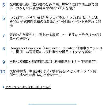
光村図書出版「教科書のひみつ展」8/6-11に日本橋三越で開
催 懐かしの国語教科書や表紙の工夫を紹介
つくば市、小学生向け科学プログラム「つくばまるごとLAB」
を開始 研究機関集積の強み生かす〜第1回イベントを8/29に開
催
定時制科学部から「宙わたる教室」へ 科学の出発点は自然現
象への好奇心
Google for Education「Gemini for Education 活用事例コンテス
ト」開催 教育現場のAI実践事例や活用アイデアを募集中
次世代校務DX 都道府県域共同利用推進セミナー(群馬開催）
文部科学省、教職員向けプチ学習会を8/5からオンライン開
催〜生成AIや校務DXなど全5テーマ
アクセスランキングTOP30はこちら