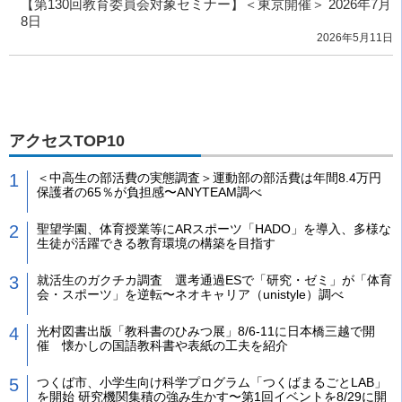
【第130回教育委員会対象セミナー】＜東京開催＞ 2026年7月
8日
2026年5月11日
アクセスTOP10
＜中高生の部活費の実態調査＞運動部の部活費は年間8.4万円
保護者の65％が負担感〜ANYTEAM調べ
聖望学園、体育授業等にARスポーツ「HADO」を導入、多様な
生徒が活躍できる教育環境の構築を目指す
就活生のガクチカ調査 選考通過ESで「研究・ゼミ」が「体育
会・スポーツ」を逆転〜ネオキャリア（unistyle）調べ
光村図書出版「教科書のひみつ展」8/6-11に日本橋三越で開
催 懐かしの国語教科書や表紙の工夫を紹介
つくば市、小学生向け科学プログラム「つくばまるごとLAB」
を開始 研究機関集積の強み生かす〜第1回イベントを8/29に開