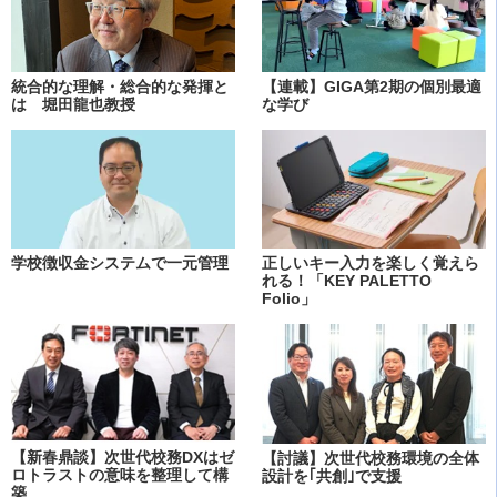
統合的な理解・総合的な発揮と
【連載】GIGA第2期の個別最適
は 堀田龍也教授
な学び
学校徴収金システムで一元管理
正しいキー入力を楽しく覚えら
れる！「KEY PALETTO
Folio」
【新春鼎談】次世代校務DXはゼ
【討議】次世代校務環境の全体
ロトラストの意味を整理して構
設計を｢共創｣で支援
築