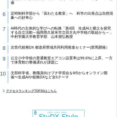
催
定時制科学部から「宙わたる教室」へ 科学の出発点は自然現
象への好奇心
AI時代の主体的な学びへの転換「第4回 生成AIと郷土を探究
する自立活動～福岡県久留米市立田主丸中学校の取組から～」
中村学園大学教育学部 山本朋弘教授
次世代校務DX 都道府県域共同利用推進セミナー(群馬開催）
公立小中学校の普通教室エアコン設置率は99.6%に上昇、一方
で体育館の整備遅れが課題に
文部科学省、教職員向けプチ学習会を8/5からオンライン開
催〜生成AIや校務DXなど全5テーマ
アクセスランキングTOP30はこちら