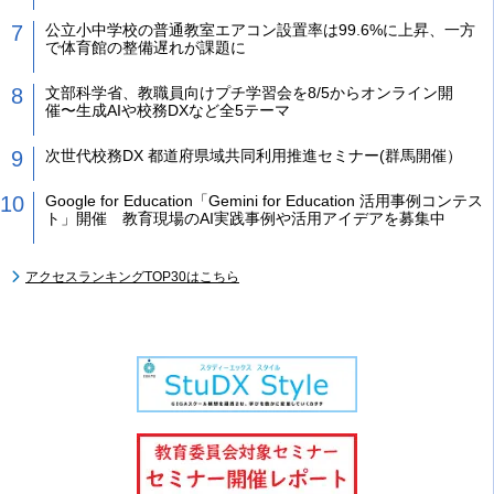
公立小中学校の普通教室エアコン設置率は99.6%に上昇、一方
で体育館の整備遅れが課題に
文部科学省、教職員向けプチ学習会を8/5からオンライン開
催〜生成AIや校務DXなど全5テーマ
次世代校務DX 都道府県域共同利用推進セミナー(群馬開催）
Google for Education「Gemini for Education 活用事例コンテス
ト」開催 教育現場のAI実践事例や活用アイデアを募集中
アクセスランキングTOP30はこちら