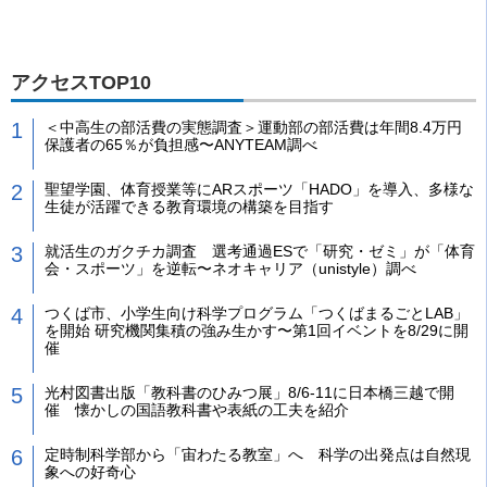
アクセスTOP10
＜中高生の部活費の実態調査＞運動部の部活費は年間8.4万円
保護者の65％が負担感〜ANYTEAM調べ
聖望学園、体育授業等にARスポーツ「HADO」を導入、多様な
生徒が活躍できる教育環境の構築を目指す
就活生のガクチカ調査 選考通過ESで「研究・ゼミ」が「体育
会・スポーツ」を逆転〜ネオキャリア（unistyle）調べ
つくば市、小学生向け科学プログラム「つくばまるごとLAB」
を開始 研究機関集積の強み生かす〜第1回イベントを8/29に開
催
光村図書出版「教科書のひみつ展」8/6-11に日本橋三越で開
催 懐かしの国語教科書や表紙の工夫を紹介
定時制科学部から「宙わたる教室」へ 科学の出発点は自然現
象への好奇心