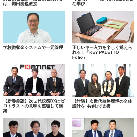
は 堀田龍也教授
な学び
学校徴収金システムで一元管理
正しいキー入力を楽しく覚えら
れる！「KEY PALETTO
Folio」
【新春鼎談】次世代校務DXはゼ
【討議】次世代校務環境の全体
ロトラストの意味を整理して構
設計を｢共創｣で支援
築