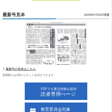
最新号見本
2026年07月23日更新
最新号の見本はこちら
新聞購入は1部からネット決済ができます
PDFでも要点情報を提供
読者専用ぺージ
教育委員会対象