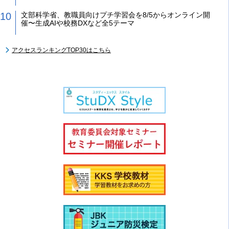
文部科学省、教職員向けプチ学習会を8/5からオンライン開
催〜生成AIや校務DXなど全5テーマ
アクセスランキングTOP30はこちら