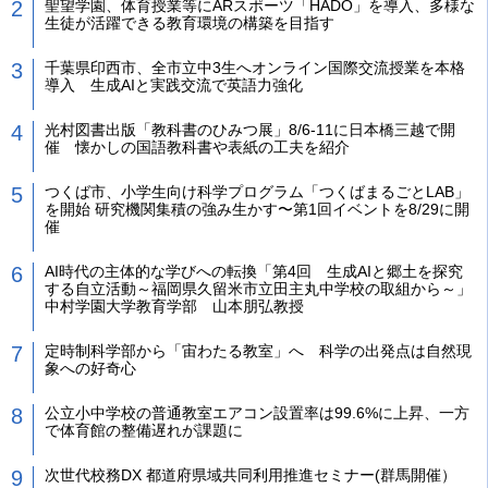
聖望学園、体育授業等にARスポーツ「HADO」を導入、多様な
生徒が活躍できる教育環境の構築を目指す
千葉県印西市、全市立中3生へオンライン国際交流授業を本格
導入 生成AIと実践交流で英語力強化
光村図書出版「教科書のひみつ展」8/6-11に日本橋三越で開
催 懐かしの国語教科書や表紙の工夫を紹介
つくば市、小学生向け科学プログラム「つくばまるごとLAB」
を開始 研究機関集積の強み生かす〜第1回イベントを8/29に開
催
AI時代の主体的な学びへの転換「第4回 生成AIと郷土を探究
する自立活動～福岡県久留米市立田主丸中学校の取組から～」
中村学園大学教育学部 山本朋弘教授
定時制科学部から「宙わたる教室」へ 科学の出発点は自然現
象への好奇心
公立小中学校の普通教室エアコン設置率は99.6%に上昇、一方
で体育館の整備遅れが課題に
次世代校務DX 都道府県域共同利用推進セミナー(群馬開催）