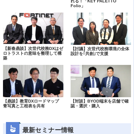
れる！「KEY PALETTO
Folio」
【新春鼎談】次世代校務DXはゼ
【討議】次世代校務環境の全体
ロトラストの意味を整理して構
設計を｢共創｣で支援
築
【鼎談】教育DXロードマップ
【対談】BYOD端末を店舗で確
青写真と工程表を共有
認・選択・購入
最新セミナー情報