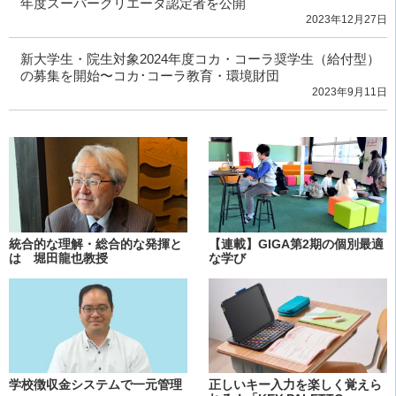
年度スーパークリエータ認定者を公開
2023年12月27日
新大学生・院生対象2024年度コカ・コーラ奨学生（給付型）
の募集を開始〜コカ･コーラ教育・環境財団
2023年9月11日
統合的な理解・総合的な発揮と
【連載】GIGA第2期の個別最適
は 堀田龍也教授
な学び
学校徴収金システムで一元管理
正しいキー入力を楽しく覚えら