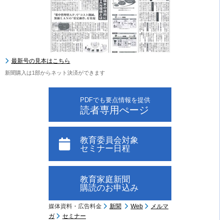
最新号の見本はこちら
新聞購入は1部からネット決済ができます
PDFでも要点情報を提供
読者専用ぺージ
教育委員会対象
セミナー日程
教育家庭新聞
購読のお申込み
媒体資料・広告料金
新聞
Web
メルマ
ガ
セミナー