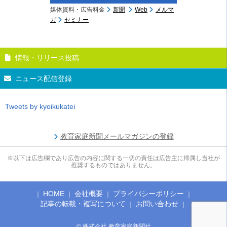
媒体資料・広告料金
新聞
Web
メルマ
ガ
セミナー
情報・リリース投稿
ニュース配信登録
Tweets by kyoikukatei
教育家庭新聞メールマガジンの登録
※以下は広告欄であり広告の内容に関する一切の責任は広告主に帰属し当社が
推奨するものではありません。
HOME
会社概要
プライバシーポリシー
記事の転載・複写について
お問い合わせ
© 株式会社 教育家庭新聞社