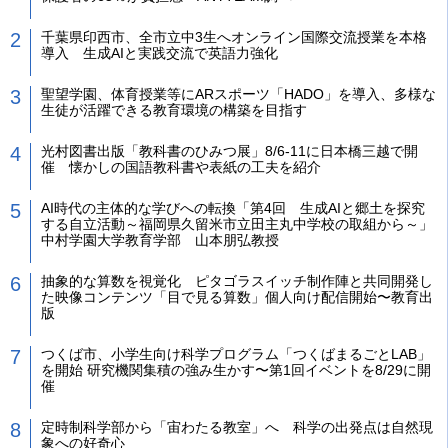
千葉県印西市、全市立中3生へオンライン国際交流授業を本格
導入 生成AIと実践交流で英語力強化
聖望学園、体育授業等にARスポーツ「HADO」を導入、多様な
生徒が活躍できる教育環境の構築を目指す
光村図書出版「教科書のひみつ展」8/6-11に日本橋三越で開
催 懐かしの国語教科書や表紙の工夫を紹介
AI時代の主体的な学びへの転換「第4回 生成AIと郷土を探究
する自立活動～福岡県久留米市立田主丸中学校の取組から～」
中村学園大学教育学部 山本朋弘教授
抽象的な算数を視覚化 ピタゴラスイッチ制作陣と共同開発し
た映像コンテンツ「目で見る算数」個人向け配信開始〜教育出
版
つくば市、小学生向け科学プログラム「つくばまるごとLAB」
を開始 研究機関集積の強み生かす〜第1回イベントを8/29に開
催
定時制科学部から「宙わたる教室」へ 科学の出発点は自然現
象への好奇心