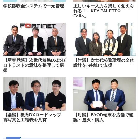
学校徴収金システムで一元管理
正しいキー入力を楽しく覚えら
れる！「KEY PALETTO
Folio」
【新春鼎談】次世代校務DXはゼ
【討議】次世代校務環境の全体
ロトラストの意味を整理して構
設計を｢共創｣で支援
築
【鼎談】教育DXロードマップ
【対談】BYOD端末を店舗で確
青写真と工程表を共有
認・選択・購入