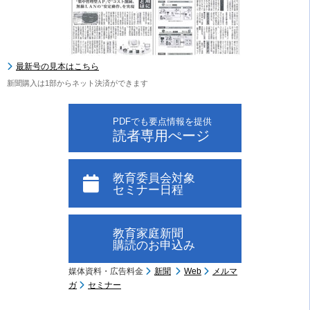
最新号の見本はこちら
新聞購入は1部からネット決済ができます
PDFでも要点情報を提供
読者専用ぺージ
教育委員会対象
セミナー日程
教育家庭新聞
購読のお申込み
媒体資料・広告料金
新聞
Web
メルマ
ガ
セミナー