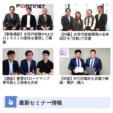
【新春鼎談】次世代校務DXはゼ
【討議】次世代校務環境の全体
ロトラストの意味を整理して構
設計を｢共創｣で支援
築
【鼎談】教育DXロードマップ
【対談】BYOD端末を店舗で確
青写真と工程表を共有
認・選択・購入
最新セミナー情報