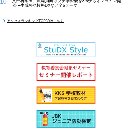
文部科学省、教職員向けプチ学習会を8/5からオンライン開
催〜生成AIや校務DXなど全5テーマ
アクセスランキングTOP30はこちら