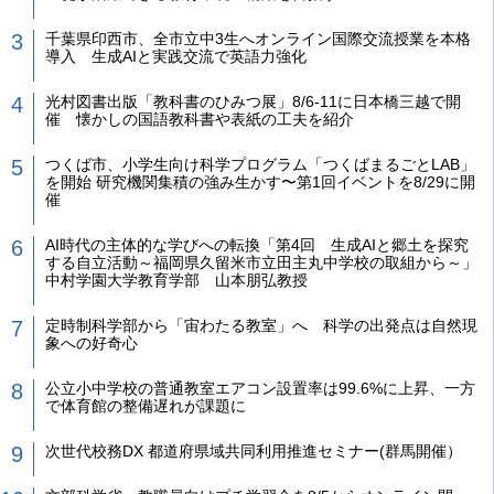
千葉県印西市、全市立中3生へオンライン国際交流授業を本格
導入 生成AIと実践交流で英語力強化
光村図書出版「教科書のひみつ展」8/6-11に日本橋三越で開
催 懐かしの国語教科書や表紙の工夫を紹介
つくば市、小学生向け科学プログラム「つくばまるごとLAB」
を開始 研究機関集積の強み生かす〜第1回イベントを8/29に開
催
AI時代の主体的な学びへの転換「第4回 生成AIと郷土を探究
する自立活動～福岡県久留米市立田主丸中学校の取組から～」
中村学園大学教育学部 山本朋弘教授
定時制科学部から「宙わたる教室」へ 科学の出発点は自然現
象への好奇心
公立小中学校の普通教室エアコン設置率は99.6%に上昇、一方
で体育館の整備遅れが課題に
次世代校務DX 都道府県域共同利用推進セミナー(群馬開催）