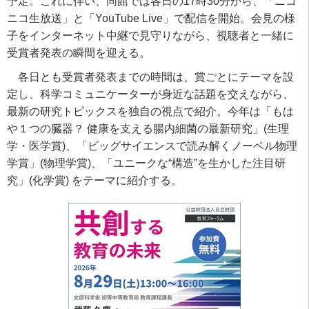
予定。これに伴い、同館では各日の17時30分から、「ニコ
ニコ生放送」と「YouTube Live」で配信を開始。会見の様
子をインターネット中継で見守りながら、視聴者と一緒に
受賞者発表の瞬間を迎える。
各日とも受賞者発表までの時間は、賞ごとにテーマを設
定し、科学コミュニケーターが身近な話題を交えながら、
最新の研究トピックスを独自の視点で紹介。今年は「もは
や１つの臓器？ 健康を支える腸内細菌の最新研究」(生理
学・医学賞)、「ビッグサイエンスで読み解くノーベル物理
学賞」(物理学賞)、「ユニークな“構造”を生かした注目研
究」(化学賞) をテーマに紹介する。