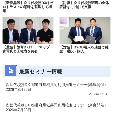
【新春鼎談】次世代校務DXはゼ
【討議】次世代校務環境の全体
ロトラストの意味を整理して構
設計を｢共創｣で支援
築
【鼎談】教育DXロードマップ
【対談】BYOD端末を店舗で確
青写真と工程表を共有
認・選択・購入
最新セミナー情報
次世代校務DX 都道府県域共同利用推進セミナー(群馬開催）
2026年8月25日
2026年7月14日
次世代校務DX 都道府県域共同利用推進セミナー(奈良開催）
2026年7月28日