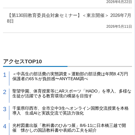
2026年6月22日
【第130回教育委員会対象セミナー】＜東京開催＞ 2026年7月
8日
2026年5月11日
アクセスTOP10
＜中高生の部活費の実態調査＞運動部の部活費は年間8.4万円
保護者の65％が負担感〜ANYTEAM調べ
聖望学園、体育授業等にARスポーツ「HADO」を導入、多様な
生徒が活躍できる教育環境の構築を目指す
千葉県印西市、全市立中3生へオンライン国際交流授業を本格
導入 生成AIと実践交流で英語力強化
光村図書出版「教科書のひみつ展」8/6-11に日本橋三越で開
催 懐かしの国語教科書や表紙の工夫を紹介