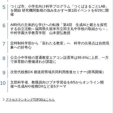
つくば市、小学生向け科学プログラム「つくばまるごとLAB」
を開始 研究機関集積の強み生かす〜第1回イベントを8/29に開
催
AI時代の主体的な学びへの転換「第4回 生成AIと郷土を探究
する自立活動～福岡県久留米市立田主丸中学校の取組から～」
中村学園大学教育学部 山本朋弘教授
定時制科学部から「宙わたる教室」へ 科学の出発点は自然現
象への好奇心
公立小中学校の普通教室エアコン設置率は99.6%に上昇、一方
で体育館の整備遅れが課題に
次世代校務DX 都道府県域共同利用推進セミナー(群馬開催）
文部科学省、教職員向けプチ学習会を8/5からオンライン開
催〜生成AIや校務DXなど全5テーマ
アクセスランキングTOP30はこちら