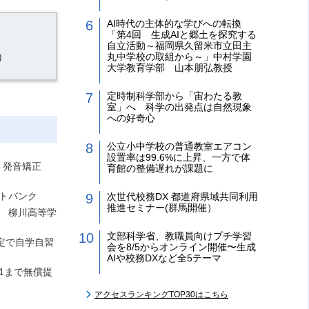
AI時代の主体的な学びへの転換
「第4回 生成AIと郷土を探究する
自立活動～福岡県久留米市立田主
）
丸中学校の取組から～」中村学園
大学教育学部 山本朋弘教授
定時制科学部から「宙わたる教
室」へ 科学の出発点は自然現象
への好奇心
公立小中学校の普通教室エアコン
設置率は99.6%に上昇、一方で体
、発音矯正
育館の整備遅れが課題に
トバンク
次世代校務DX 都道府県域共同利用
推進セミナー(群馬開催）
学園 柳川高等学
文部科学省、教職員向けプチ学習
定で自学自習
会を8/5からオンライン開催〜生成
AIや校務DXなど全5テーマ
1まで無償提
アクセスランキングTOP30はこちら