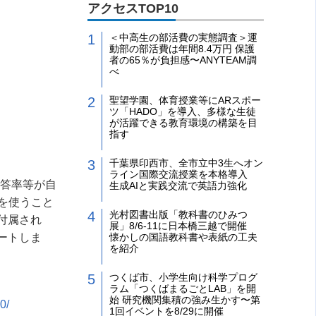
アクセスTOP10
＜中高生の部活費の実態調査＞運
動部の部活費は年間8.4万円 保護
者の65％が負担感〜ANYTEAM調
べ
聖望学園、体育授業等にARスポー
ツ「HADO」を導入、多様な生徒
が活躍できる教育環境の構築を目
指す
千葉県印西市、全市立中3生へオン
ライン国際交流授業を本格導入
正答率等が自
生成AIと実践交流で英語力強化
を使うこと
光村図書出版「教科書のひみつ
付属され
展」8/6-11に日本橋三越で開催
ートしま
懐かしの国語教科書や表紙の工夫
を紹介
つくば市、小学生向け科学プログ
ラム「つくばまるごとLAB」を開
始 研究機関集積の強み生かす〜第
0/
1回イベントを8/29に開催