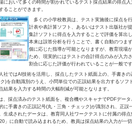
場において多くの時間が割かれているテスト採点結果の得点入
することができます。
多くの小学校教員は、テスト実施後に採点を
計表や表計算ソフト、あるいはテスト出版社が
集計ソフトに得点を入力することで評価を算出
本来は誤答分析を行うことで、書く自動のつま
個に応じた指導が可能となりますが、教育現場
ため、現実的にはテストの合計得点のみが入力
割合に応じた評価が行われていることが一般で
人社ではAI技術を活用し、採点したテスト紙面上の、手書きの
ック)を自動識別のうえ、小問単位での正誤結果を出力するソフ
点結果を入力する時間の大幅削減が可能となります。
」は、採点済みのテスト紙面を、複合機やスキャナでPDFデータ
的に手書きの正誤記号(丸・三角・チェック)が識別され、正誤
。生成されたデータは、教育同人社ワークテストに付属の得点
020」に自動で読み込まれるため、教員は採点結果の入力が一