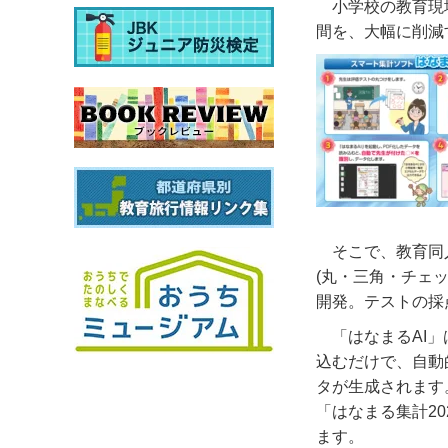
小学校の教育現
間を、大幅に削減
そこで、教育同
(丸・三角・チェ
開発。テストの採
「はなまるAI
込むだけで、自動
タが生成されます
「はなまる集計2
ます。