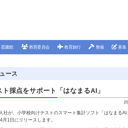
図書館
教育委員会
教育旅行
整備
募集
ュース
スト採点をサポート「はなまるAI」
2
人社が、小学校向けテストのスマート集計ソフト「はなまるAI
年4月1日にリリースします。