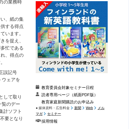
力の業務時
行い、紙の集
提供する得点
しています。
ずきを捉え、
が多忙である
され、得点の
す。
正誤記号
トウェアを
教育委員会対象セミナー日程
読者専用ぺージ（紙面PDF版）
として取り
教育家庭新聞購読のお申込み
一覧のデー
● 媒体資料・広告料金
新聞
Web
メル
集計ソフト
マガ
セミナー
切不要となり
採用情報