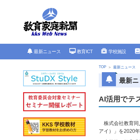
最新ニュース
教育ICT
学校施設
TOP
最新ニュース
最新ニ
AI活用でテ
株式会社教育同
アイ）」を2020