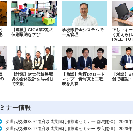
的
【連載】GIGA第2期の
学校徴収金システムで
正しいキー
也
個別最適な学び
一元管理
く覚えられ
PALETTO 
校
【討議】次世代校務環
【鼎談】教育DXロード
【対談】B
の
境の全体設計を｢共創｣
マップ 青写真と工程
舗で確認・
で支援
表を共有
ミナー情報
次世代校務DX 都道府県域共同利用推進セミナー(群馬開催） 2026年
次世代校務DX 都道府県域共同利用推進セミナー(奈良開催） 2026年