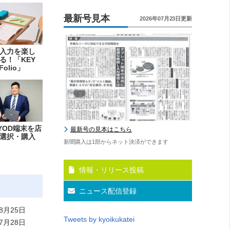
最新号見本
2026年07月23日更新
入力を楽し
る！「KEY
Folio」
YOD端末を店
最新号の見本はこちら
選択・購入
新聞購入は1部からネット決済ができます
情報・リリース投稿
ニュース配信登録
8月25日
Tweets by kyoikukatei
7月28日