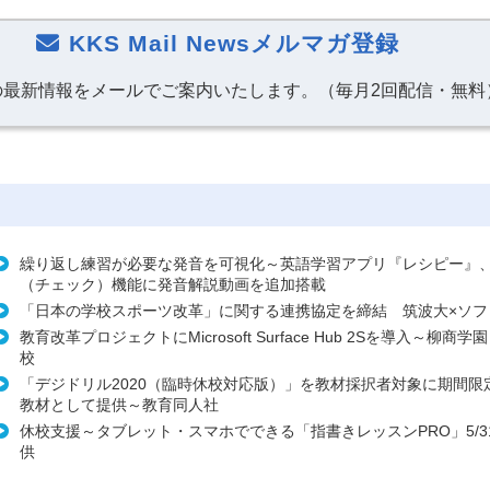
KKS Mail Newsメルマガ登録
の最新情報をメールでご案内いたします。（毎月2回配信・無料
繰り返し練習が必要な発音を可視化～英語学習アプリ『レシピー』
（チェック）機能に発音解説動画を追加搭載
「日本の学校スポーツ改革」に関する連携協定を締結 筑波大×ソフ
教育改革プロジェクトにMicrosoft Surface Hub 2Sを導入～柳商
校
「デジドリル2020（臨時休校対応版）」を教材採択者対象に期間限
教材として提供～教育同人社
休校支援～タブレット・スマホでできる「指書きレッスンPRO」5/3
供