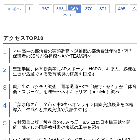
≪ 前へ
1
…
367
368
369
370
371
…
495
次
へ ≫
アクセスTOP10
＜中高生の部活費の実態調査＞運動部の部活費は年間8.4万円
保護者の65％が負担感〜ANYTEAM調べ
聖望学園、体育授業等にARスポーツ「HADO」を導入、多様な
生徒が活躍できる教育環境の構築を目指す
就活生のガクチカ調査 選考通過ESで「研究・ゼミ」が「体育
会・スポーツ」を逆転〜ネオキャリア（unistyle）調べ
千葉県印西市、全市立中3生へオンライン国際交流授業を本格
導入 生成AIと実践交流で英語力強化
光村図書出版「教科書のひみつ展」8/6-11に日本橋三越で開
催 懐かしの国語教科書や表紙の工夫を紹介