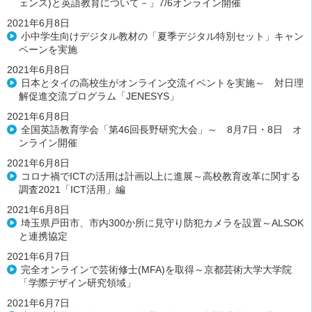
ェンス)と英語教育について－」7/6オンライン開催
2021年6月8日
小中学生向けデジタル教材の「夏季デジタル特別セット」キャン
ペーンを実施
2021年6月8日
日本とタイの高校生がオンライン交流イベントを実施～ 対日理
解促進交流プログラム「JENESYS」
2021年6月8日
全国英語教育学会「第46回長野研究大会」～ 8月7日・8日 オ
ンライン開催
2021年6月8日
コロナ禍でICTの活用は計画以上に進展～高校教育改革に関する
調査2021「ICT活用」編
2021年6月8日
埼玉県戸田市、市内300か所に見守り防犯カメラを設置～ALSOK
と連携協定
2021年6月7日
完全オンラインで芸術修士(MFA)を取得～京都芸術大学大学院
「学際デザイン研究領域」
2021年6月7日