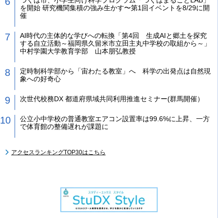
つくば市、小学生向け科学プログラム「つくばまるごとLAB」
を開始 研究機関集積の強み生かす〜第1回イベントを8/29に開
催
AI時代の主体的な学びへの転換「第4回 生成AIと郷土を探究
する自立活動～福岡県久留米市立田主丸中学校の取組から～」
中村学園大学教育学部 山本朋弘教授
定時制科学部から「宙わたる教室」へ 科学の出発点は自然現
象への好奇心
次世代校務DX 都道府県域共同利用推進セミナー(群馬開催）
公立小中学校の普通教室エアコン設置率は99.6%に上昇、一方
で体育館の整備遅れが課題に
アクセスランキングTOP30はこちら