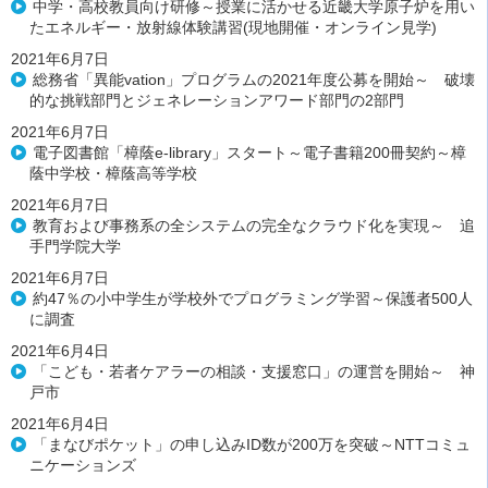
中学・高校教員向け研修～授業に活かせる近畿大学原子炉を用い
たエネルギー・放射線体験講習(現地開催・オンライン見学)
2021年6月7日
総務省「異能vation」プログラムの2021年度公募を開始～ 破壊
的な挑戦部門とジェネレーションアワード部門の2部門
2021年6月7日
電子図書館「樟蔭e-library」スタート～電子書籍200冊契約～樟
蔭中学校・樟蔭高等学校
2021年6月7日
教育および事務系の全システムの完全なクラウド化を実現～ 追
手門学院大学
2021年6月7日
約47％の小中学生が学校外でプログラミング学習～保護者500人
に調査
2021年6月4日
「こども・若者ケアラーの相談・支援窓口」の運営を開始～ 神
戸市
2021年6月4日
「まなびポケット」の申し込みID数が200万を突破～NTTコミュ
ニケーションズ