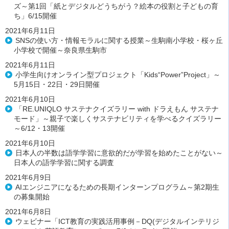
ズ～第1回「紙とデジタルどうちがう？絵本の役割と子どもの育
ち」6/15開催
2021年6月11日
SNSの使い方・情報モラルに関する授業～生駒南小学校・桜ヶ丘
小学校で開催～奈良県生駒市
2021年6月11日
小学生向けオンライン型プロジェクト「Kids“Power”Project」～
5月15日・22日・29日開催
2021年6月10日
「RE.UNIQLO サステナクイズラリー with ドラえもん サステナ
モード」～親子で楽しくサステナビリティを学べるクイズラリー
～6/12・13開催
2021年6月10日
日本人の半数は語学学習に意欲的だが学習を始めたことがない～
日本人の語学学習に関する調査
2021年6月9日
AIエンジニアになるための長期インターンプログラム～第2期生
の募集開始
2021年6月8日
ウェビナー「ICT教育の実践活用事例－DQ(デジタルインテリジ