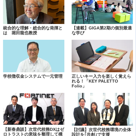
統合的な理解・総合的な発揮と
【連載】GIGA第2期の個別最適
は 堀田龍也教授
な学び
学校徴収金システムで一元管理
正しいキー入力を楽しく覚えら
れる！「KEY PALETTO
Folio」
【新春鼎談】次世代校務DXはゼ
【討議】次世代校務環境の全体
ロトラストの意味を整理して構
設計を｢共創｣で支援