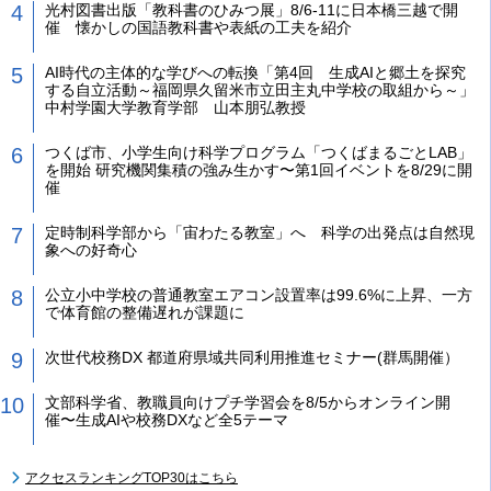
光村図書出版「教科書のひみつ展」8/6-11に日本橋三越で開
催 懐かしの国語教科書や表紙の工夫を紹介
AI時代の主体的な学びへの転換「第4回 生成AIと郷土を探究
する自立活動～福岡県久留米市立田主丸中学校の取組から～」
中村学園大学教育学部 山本朋弘教授
つくば市、小学生向け科学プログラム「つくばまるごとLAB」
を開始 研究機関集積の強み生かす〜第1回イベントを8/29に開
催
定時制科学部から「宙わたる教室」へ 科学の出発点は自然現
象への好奇心
公立小中学校の普通教室エアコン設置率は99.6%に上昇、一方
で体育館の整備遅れが課題に
次世代校務DX 都道府県域共同利用推進セミナー(群馬開催）
文部科学省、教職員向けプチ学習会を8/5からオンライン開
催〜生成AIや校務DXなど全5テーマ
アクセスランキングTOP30はこちら