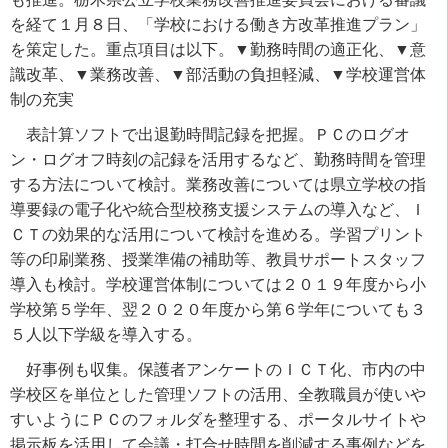
を経て１月８日、「学校における働き方改革推進プラン」
を策定した。重点項目は以下。▼勤務時間の適正化、▼意
識改革、▼業務改善、▼部活動の負担軽減、▼学校運営体
制の充実
表計算ソフトで出退勤時間記録を把握。ＰＣのログオ
ン・ログオフ時刻の記録を活用するなど、勤務時間を管理
する方法について検討。業務改善については県立学校の指
導要録の電子化や統合型校務支援システムの導入など、Ｉ
ＣＴの効果的な活用について検討を進める。学習プリント
等の印刷業務、授業準備の補助等、教員サポートスタッフ
導入も検討。学校運営体制については２０１９年度から小
学校第５学年、翌２０２０年度から第６学年についても３
５人以下学級を導入する。
好事例も収集。保護者アンケートのＩＣＴ化、市内の中
学校区を単位とした管理ソフトの活用、全教職員が使いや
すいようにＰＣのフォルダを整理する、ポータルサイトや
掲示板を活用して会議・打合せ時間を削減する事例などを