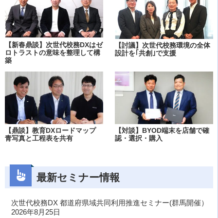
【新春鼎談】次世代校務DXはゼ
【討議】次世代校務環境の全体
ロトラストの意味を整理して構
設計を｢共創｣で支援
築
【鼎談】教育DXロードマップ
【対談】BYOD端末を店舗で確
青写真と工程表を共有
認・選択・購入
最新セミナー情報
次世代校務DX 都道府県域共同利用推進セミナー(群馬開催）
2026年8月25日