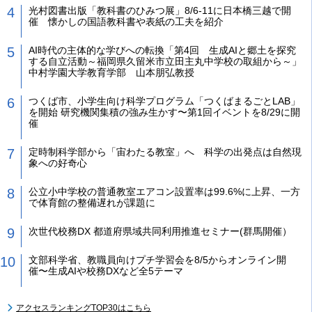
光村図書出版「教科書のひみつ展」8/6-11に日本橋三越で開
催 懐かしの国語教科書や表紙の工夫を紹介
AI時代の主体的な学びへの転換「第4回 生成AIと郷土を探究
する自立活動～福岡県久留米市立田主丸中学校の取組から～」
中村学園大学教育学部 山本朋弘教授
つくば市、小学生向け科学プログラム「つくばまるごとLAB」
を開始 研究機関集積の強み生かす〜第1回イベントを8/29に開
催
定時制科学部から「宙わたる教室」へ 科学の出発点は自然現
象への好奇心
公立小中学校の普通教室エアコン設置率は99.6%に上昇、一方
で体育館の整備遅れが課題に
次世代校務DX 都道府県域共同利用推進セミナー(群馬開催）
文部科学省、教職員向けプチ学習会を8/5からオンライン開
催〜生成AIや校務DXなど全5テーマ
アクセスランキングTOP30はこちら