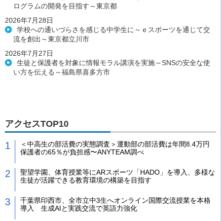
ログラムの開発を目指す～東京都
2026年7月28日
学校への通いづらさを感じる中学生に～ｅスポーツを通じて交
流を創出～東京都立川市
2026年7月27日
生徒と保護者を対象に情報モラル講演を実施～SNSの安全な使
い方を伝える～福島県喜多方市
アクセスTOP10
＜中高生の部活費の実態調査＞運動部の部活費は年間8.4万円
保護者の65％が負担感〜ANYTEAM調べ
聖望学園、体育授業等にARスポーツ「HADO」を導入、多様な
生徒が活躍できる教育環境の構築を目指す
千葉県印西市、全市立中3生へオンライン国際交流授業を本格
導入 生成AIと実践交流で英語力強化