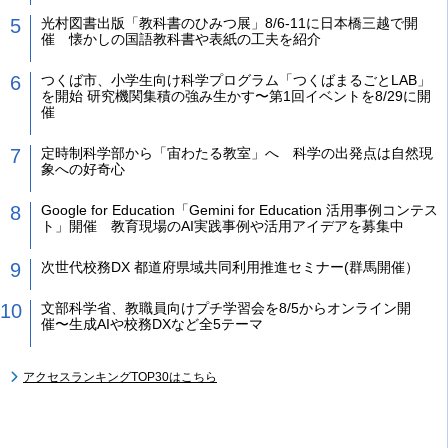
光村図書出版「教科書のひみつ展」8/6-11に日本橋三越で開
催 懐かしの国語教科書や表紙の工夫を紹介
つくば市、小学生向け科学プログラム「つくばまるごとLAB」
を開始 研究機関集積の強み生かす〜第1回イベントを8/29に開
催
定時制科学部から「宙わたる教室」へ 科学の出発点は自然現
象への好奇心
Google for Education「Gemini for Education 活用事例コンテス
ト」開催 教育現場のAI実践事例や活用アイデアを募集中
次世代校務DX 都道府県域共同利用推進セミナー(群馬開催）
文部科学省、教職員向けプチ学習会を8/5からオンライン開
催〜生成AIや校務DXなど全5テーマ
アクセスランキングTOP30はこちら