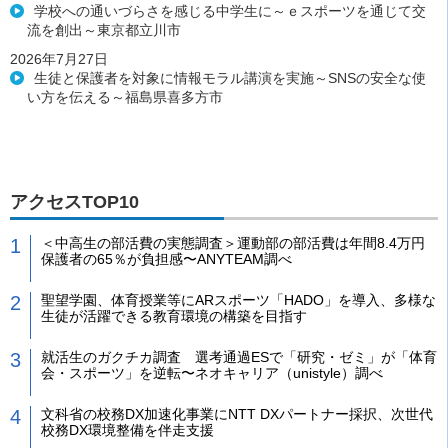
学校への通いづらさを感じる中学生に～ｅスポーツを通じて交
流を創出～東京都立川市
2026年7月27日
生徒と保護者を対象に情報モラル講演を実施～SNSの安全な使
い方を伝える～福島県喜多方市
アクセスTOP10
＜中高生の部活費の実態調査＞運動部の部活費は年間8.4万円
保護者の65％が負担感〜ANYTEAM調べ
聖望学園、体育授業等にARスポーツ「HADO」を導入、多様な
生徒が活躍できる教育環境の構築を目指す
就活生のガクチカ調査 選考通過ESで「研究・ゼミ」が「体育
会・スポーツ」を逆転〜ネオキャリア（unistyle）調べ
文科省の校務DX加速化事業にNTT DXパートナー採択、次世代
校務DX環境整備を伴走支援