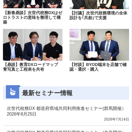
【新春鼎談】次世代校務DXはゼ
【討議】次世代校務環境の全体
ロトラストの意味を整理して構
設計を｢共創｣で支援
築
【鼎談】教育DXロードマップ
【対談】BYOD端末を店舗で確
青写真と工程表を共有
認・選択・購入
最新セミナー情報
次世代校務DX 都道府県域共同利用推進セミナー(群馬開催）
2026年8月25日
2026年7月14日