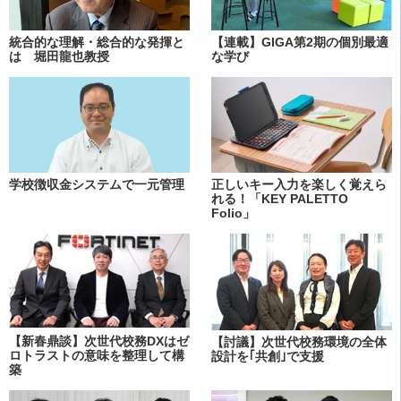
統合的な理解・総合的な発揮と
【連載】GIGA第2期の個別最適
は 堀田龍也教授
な学び
学校徴収金システムで一元管理
正しいキー入力を楽しく覚えら
れる！「KEY PALETTO
Folio」
【新春鼎談】次世代校務DXはゼ
【討議】次世代校務環境の全体
ロトラストの意味を整理して構
設計を｢共創｣で支援
築