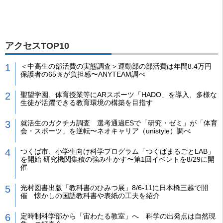
アクセスTOP10
＜中高生の部活費の実態調査＞運動部の部活費は年間8.4万円
保護者の65％が負担感〜ANYTEAM調べ
聖望学園、体育授業等にARスポーツ「HADO」を導入、多様な
生徒が活躍できる教育環境の構築を目指す
就活生のガクチカ調査 選考通過ESで「研究・ゼミ」が「体育
会・スポーツ」を逆転〜ネオキャリア（unistyle）調べ
つくば市、小学生向け科学プログラム「つくばまるごとLAB」
を開始 研究機関集積の強み生かす〜第1回イベントを8/29に開
催
光村図書出版「教科書のひみつ展」8/6-11に日本橋三越で開
催 懐かしの国語教科書や表紙の工夫を紹介
定時制科学部から「宙わたる教室」へ 科学の出発点は自然現