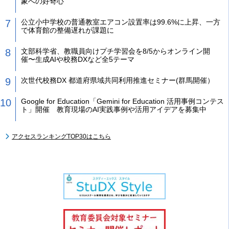
象への好奇心
公立小中学校の普通教室エアコン設置率は99.6%に上昇、一方
で体育館の整備遅れが課題に
文部科学省、教職員向けプチ学習会を8/5からオンライン開
催〜生成AIや校務DXなど全5テーマ
次世代校務DX 都道府県域共同利用推進セミナー(群馬開催）
Google for Education「Gemini for Education 活用事例コンテス
ト」開催 教育現場のAI実践事例や活用アイデアを募集中
アクセスランキングTOP30はこちら