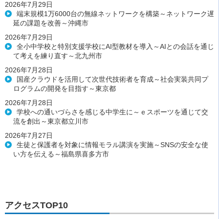
2026年7月29日
端末規模1万6000台の無線ネットワークを構築～ネットワーク遅
延の課題を改善～沖縄市
2026年7月29日
全小中学校と特別支援学校にAI型教材を導入～AIとの会話を通じ
て考えを練り直す～北九州市
2026年7月28日
国産クラウドを活用して次世代技術者を育成～社会実装共同プ
ログラムの開発を目指す～東京都
2026年7月28日
学校への通いづらさを感じる中学生に～ｅスポーツを通じて交
流を創出～東京都立川市
2026年7月27日
生徒と保護者を対象に情報モラル講演を実施～SNSの安全な使
い方を伝える～福島県喜多方市
アクセスTOP10