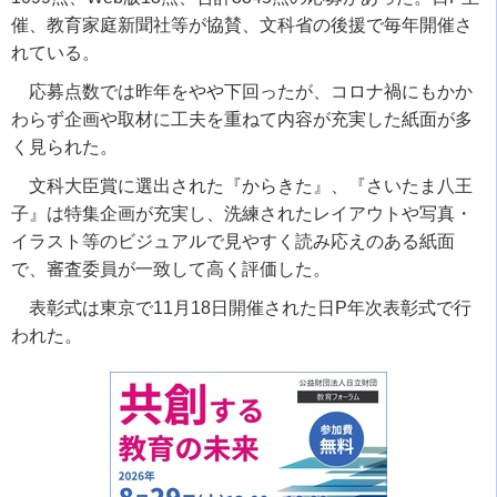
催、教育家庭新聞社等が協賛、文科省の後援で毎年開催さ
れている。
応募点数では昨年をやや下回ったが、コロナ禍にもかか
わらず企画や取材に工夫を重ねて内容が充実した紙面が多
く見られた。
文科大臣賞に選出された『からきた』、『さいたま八王
子』は特集企画が充実し、洗練されたレイアウトや写真・
イラスト等のビジュアルで見やすく読み応えのある紙面
で、審査委員が一致して高く評価した。
表彰式は東京で
11
月
18
日開催された日
P
年次表彰式で行
われた。