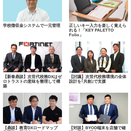
学校徴収金システムで一元管理
正しいキー入力を楽しく覚えら
れる！「KEY PALETTO
Folio」
【新春鼎談】次世代校務DXはゼ
【討議】次世代校務環境の全体
ロトラストの意味を整理して構
設計を｢共創｣で支援
築
【鼎談】教育DXロードマップ
【対談】BYOD端末を店舗で確