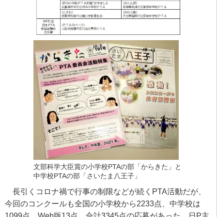
文部科学大臣賞の小学校PTAの部「からきた」と
中学校PTAの部「さいたま八王子」
長引くコロナ禍で行事の制限などが続く
PTA
活動だが、
今回のコンクールも全国の小学校から
2233
点、中学校は
1099
点、
Web
版
13
点、合計
3345
点の応募があった。日
P
主