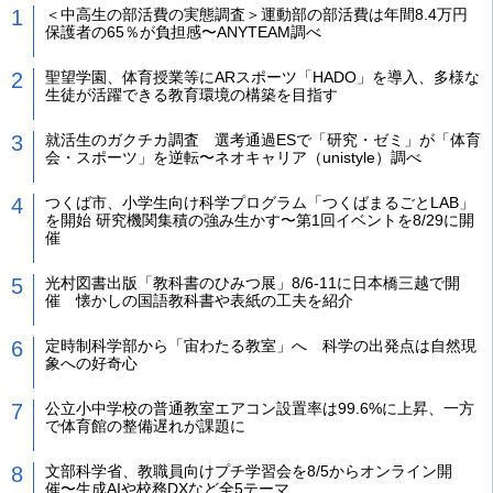
＜中高生の部活費の実態調査＞運動部の部活費は年間8.4万円
保護者の65％が負担感〜ANYTEAM調べ
聖望学園、体育授業等にARスポーツ「HADO」を導入、多様な
生徒が活躍できる教育環境の構築を目指す
就活生のガクチカ調査 選考通過ESで「研究・ゼミ」が「体育
会・スポーツ」を逆転〜ネオキャリア（unistyle）調べ
つくば市、小学生向け科学プログラム「つくばまるごとLAB」
を開始 研究機関集積の強み生かす〜第1回イベントを8/29に開
催
光村図書出版「教科書のひみつ展」8/6-11に日本橋三越で開
催 懐かしの国語教科書や表紙の工夫を紹介
定時制科学部から「宙わたる教室」へ 科学の出発点は自然現
象への好奇心
公立小中学校の普通教室エアコン設置率は99.6%に上昇、一方
で体育館の整備遅れが課題に
文部科学省、教職員向けプチ学習会を8/5からオンライン開
催〜生成AIや校務DXなど全5テーマ