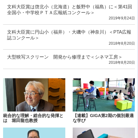
文科大臣賞は啓北小（北海道）と飯野中（福島）に＜第41回
全国小・中学校ＰＴＡ広報紙コンクール＞
2019年9月24日
文科大臣賞に円山小（福井）・大磯中（神奈川）＜PTA広報
誌コンクール＞
2018年8月20日
大型映写スクリーン 開発から修理まで＜シネマ工房＞
2018年8月20日
統合的な理解・総合的な発揮と
【連載】GIGA第2期の個別最適
は 堀田龍也教授
な学び