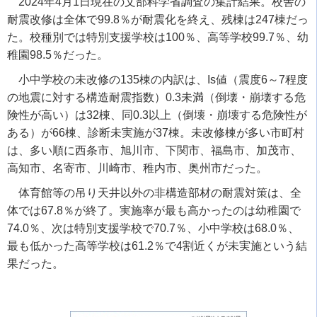
2024年4月1日現在の文部科学省調査の集計結果。校舎の
耐震改修は全体で99.8％が耐震化を終え、残棟は247棟だっ
た。校種別では特別支援学校は100％、高等学校99.7％、幼
稚園98.5％だった。
小中学校の未改修の135棟の内訳は、Is値（震度6～7程度
の地震に対する構造耐震指数）0.3未満（倒壊・崩壊する危
険性が高い）は32棟、同0.3以上（倒壊・崩壊する危険性が
ある）が66棟、診断未実施が37棟。未改修棟が多い市町村
は、多い順に西条市、旭川市、下関市、福島市、加茂市、
高知市、名寄市、川崎市、稚内市、奥州市だった。
体育館等の吊り天井以外の非構造部材の耐震対策は、全
体では67.8％が終了。実施率が最も高かったのは幼稚園で
74.0％、次は特別支援学校で70.7％、小中学校は68.0％、
最も低かった高等学校は61.2％で4割近くが未実施という結
果だった。