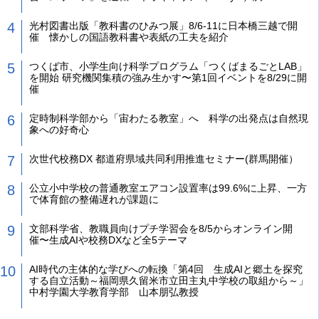
光村図書出版「教科書のひみつ展」8/6-11に日本橋三越で開
催 懐かしの国語教科書や表紙の工夫を紹介
つくば市、小学生向け科学プログラム「つくばまるごとLAB」
を開始 研究機関集積の強み生かす〜第1回イベントを8/29に開
催
定時制科学部から「宙わたる教室」へ 科学の出発点は自然現
象への好奇心
次世代校務DX 都道府県域共同利用推進セミナー(群馬開催）
公立小中学校の普通教室エアコン設置率は99.6%に上昇、一方
で体育館の整備遅れが課題に
文部科学省、教職員向けプチ学習会を8/5からオンライン開
催〜生成AIや校務DXなど全5テーマ
AI時代の主体的な学びへの転換「第4回 生成AIと郷土を探究
する自立活動～福岡県久留米市立田主丸中学校の取組から～」
中村学園大学教育学部 山本朋弘教授