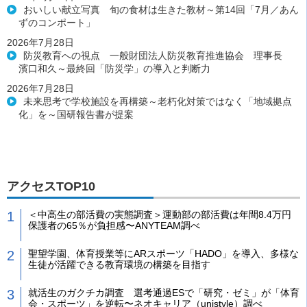
おいしい献立写真 旬の食材は生きた教材～第14回「7月／あん
ずのコンポート」
2026年7月28日
防災教育への視点 一般財団法人防災教育推進協会 理事長
濱口和久～最終回「防災学」の導入と判断力
2026年7月28日
未来思考で学校施設を再構築～老朽化対策ではなく「地域拠点
化」を～国研報告書が提案
アクセスTOP10
＜中高生の部活費の実態調査＞運動部の部活費は年間8.4万円
保護者の65％が負担感〜ANYTEAM調べ
聖望学園、体育授業等にARスポーツ「HADO」を導入、多様な
生徒が活躍できる教育環境の構築を目指す
就活生のガクチカ調査 選考通過ESで「研究・ゼミ」が「体育
会・スポーツ」を逆転〜ネオキャリア（unistyle）調べ