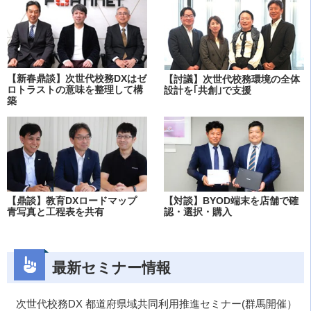
【新春鼎談】次世代校務DXはゼ
【討議】次世代校務環境の全体
ロトラストの意味を整理して構
設計を｢共創｣で支援
築
【鼎談】教育DXロードマップ
【対談】BYOD端末を店舗で確
青写真と工程表を共有
認・選択・購入
最新セミナー情報
次世代校務DX 都道府県域共同利用推進セミナー(群馬開催）