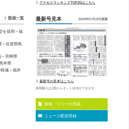
アクセスランキングTOP30はこちら
整備一覧
最新号見本
2026年07月23日更新
理型を採用～福
理～佐賀県鳥
施～宮崎県
熊本県
を軽減～福井
最新号の見本はこちら
新聞購入は1部からネット決済ができます
情報・リリース投稿
ニュース配信登録