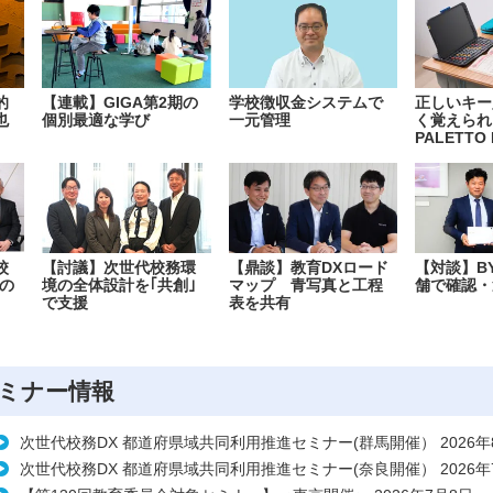
的
【連載】GIGA第2期の
学校徴収金システムで
正しいキー
也
個別最適な学び
一元管理
く覚えられ
PALETTO 
校
【討議】次世代校務環
【鼎談】教育DXロード
【対談】B
の
境の全体設計を｢共創｣
マップ 青写真と工程
舗で確認・
で支援
表を共有
ミナー情報
次世代校務DX 都道府県域共同利用推進セミナー(群馬開催） 2026年
次世代校務DX 都道府県域共同利用推進セミナー(奈良開催） 2026年