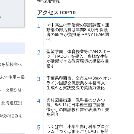
採用情報
アクセスTOP10
）
＜中高生の部活費の実態調査＞運
動部の部活費は年間8.4万円 保護
者の65％が負担感〜ANYTEAM調
べ
聖望学園、体育授業等にARスポー
ツ「HADO」を導入、多様な生徒
が活躍できる教育環境の構築を目
のを新校舎へ
指す
端末で使用～長
千葉県印西市、全市立中3生へオン
ライン国際交流授業を本格導入
生成AIと実践交流で英語力強化
ータ用SIM
光村図書出版「教科書のひみつ
～北海道江別
展」8/6-11に日本橋三越で開催
懐かしの国語教科書や表紙の工夫
を紹介
学校の悩みを
つくば市、小学生向け科学プログ
ラム「つくばまるごとLAB」を開