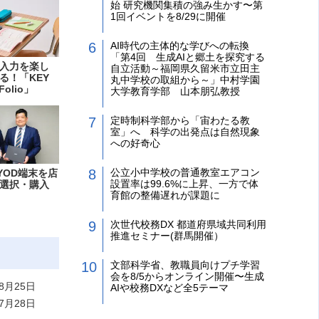
始 研究機関集積の強み生かす〜第
1回イベントを8/29に開催
AI時代の主体的な学びへの転換
「第4回 生成AIと郷土を探究する
入力を楽し
自立活動～福岡県久留米市立田主
る！「KEY
丸中学校の取組から～」中村学園
Folio」
大学教育学部 山本朋弘教授
定時制科学部から「宙わたる教
室」へ 科学の出発点は自然現象
への好奇心
公立小中学校の普通教室エアコン
YOD端末を店
設置率は99.6%に上昇、一方で体
選択・購入
育館の整備遅れが課題に
次世代校務DX 都道府県域共同利用
推進セミナー(群馬開催）
文部科学省、教職員向けプチ学習
会を8/5からオンライン開催〜生成
8月25日
AIや校務DXなど全5テーマ
7月28日