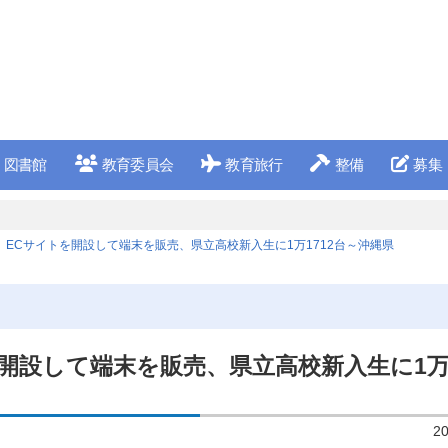
図書館
教育委員会
教育旅行
整備
募集
ECサイトを開設して端末を販売、県立高校新入生に1万1712台～沖縄県
開設して端末を販売、県立高校新入生に1万1
2