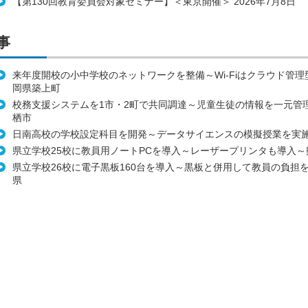
【第130回教育委員会対象セミナー】＜東京開催＞ 2026年7月8日
事
来年度開校の小中学校のネットワークを整備～Wi-Fiはクラウド管
岡県築上町
校務支援システムを1市・2町で共同調達～児童生徒の情報を一元管
栖市
日南高校の学校設定科目を開発～データサイエンスの模擬授業を実
県立学校25校に教員用ノートPCを導入～レーザープリンタも導入～
県立学校26校に電子黒板160台を導入～黒板と併用して教員の負担
県