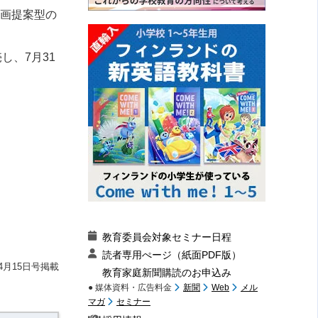
企画提案型の
し、7月31
教育委員会対象セミナー日程
読者専用ぺージ（紙面PDF版）
4月15日号掲載
教育家庭新聞購読のお申込み
● 媒体資料・広告料金
新聞
Web
メル
マガ
セミナー