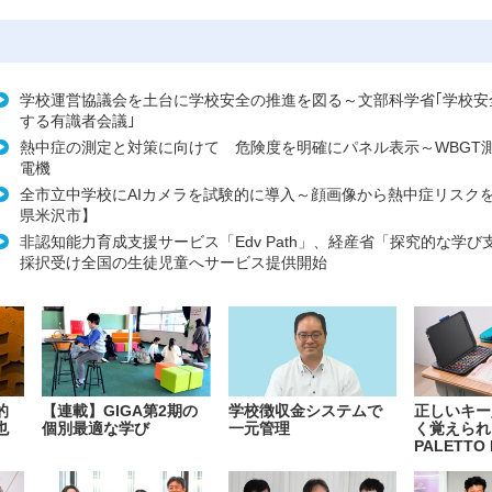
学校運営協議会を土台に学校安全の推進を図る～文部科学省｢学校安
する有識者会議｣
熱中症の測定と対策に向けて 危険度を明確にパネル表示～WBGT
電機
全市立中学校にAIカメラを試験的に導入～顔画像から熱中症リスク
県米沢市】
非認知能力育成支援サービス「Edv Path」、経産省「探究的な学び
採択受け全国の生徒児童へサービス提供開始
的
【連載】GIGA第2期の
学校徴収金システムで
正しいキー
也
個別最適な学び
一元管理
く覚えられ
PALETTO 