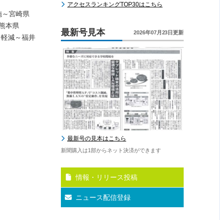
アクセスランキングTOP30はこちら
施～宮崎県
熊本県
最新号見本
2026年07月23日更新
を軽減～福井
最新号の見本はこちら
新聞購入は1部からネット決済ができます
情報・リリース投稿
ニュース配信登録