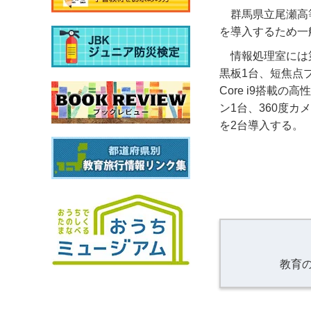
群馬県立尾瀬高
を導入するため一
情報処理室には第
黒板1台、短焦点
Core i9搭載
ン1台、360度
を2台導入する。
教育