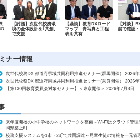
校
【討議】次世代校務環
【鼎談】教育DXロード
【対談】B
の
境の全体設計を｢共創｣
マップ 青写真と工程
舗で確認・
で支援
表を共有
ミナー情報
次世代校務DX 都道府県域共同利用推進セミナー(群馬開催） 2026年
次世代校務DX 都道府県域共同利用推進セミナー(奈良開催） 2026年
【第130回教育委員会対象セミナー】＜東京開催＞ 2026年7月8日
事
来年度開校の小中学校のネットワークを整備～Wi-Fiはクラウド管
岡県築上町
校務支援システムを1市・2町で共同調達～児童生徒の情報を一元管