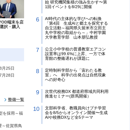
始 研究機関集積の強み生かす〜第
1回イベントを8/29に開催
AI時代の主体的な学びへの転換
YOD端末を店
「第4回 生成AIと郷土を探究する
選択・購入
自立活動～福岡県久留米市立田主
丸中学校の取組から～」中村学園
大学教育学部 山本朋弘教授
公立小中学校の普通教室エアコン
設置率は99.6%に上昇、一方で体
育館の整備遅れが課題に
8月25日
定時制科学部から「宙わたる教
室」へ 科学の出発点は自然現象
7月28日
への好奇心
次世代校務DX 都道府県域共同利用
推進セミナー(群馬開催）
整備一覧
文部科学省、教職員向けプチ学習
会を8/5からオンライン開催〜生成
理型を採用～福
AIや校務DXなど全5テーマ
理～佐賀県鳥