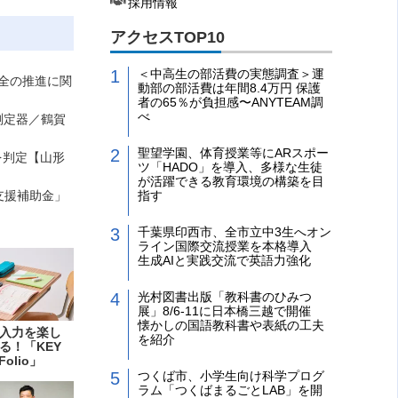
採用情報
アクセスTOP10
＜中高生の部活費の実態調査＞運
全の推進に関
動部の部活費は年間8.4万円 保護
者の65％が負担感〜ANYTEAM調
べ
測定器／鶴賀
聖望学園、体育授業等にARスポー
を判定【山形
ツ「HADO」を導入、多様な生徒
が活躍できる教育環境の構築を目
支援補助金」
指す
千葉県印西市、全市立中3生へオン
ライン国際交流授業を本格導入
生成AIと実践交流で英語力強化
光村図書出版「教科書のひみつ
展」8/6-11に日本橋三越で開催
懐かしの国語教科書や表紙の工夫
入力を楽し
を紹介
る！「KEY
Folio」
つくば市、小学生向け科学プログ
ラム「つくばまるごとLAB」を開