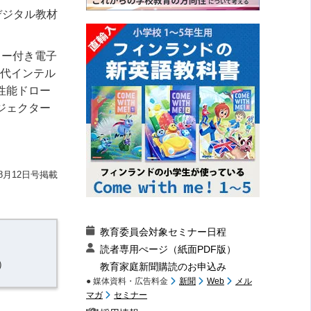
デジタル教材
ター付き電子
世代インテル
高性能ドロー
ジェクター
8月12日号掲載
教育委員会対象セミナー日程
読者専用ぺージ（紙面PDF版）
）
教育家庭新聞購読のお申込み
● 媒体資料・広告料金
新聞
Web
メル
マガ
セミナー