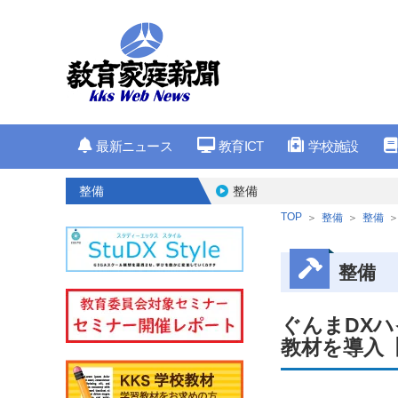
最新ニュース
教育ICT
学校施設
整備
整備
TOP
整備
整備
整備
ぐんまDX
教材を導入