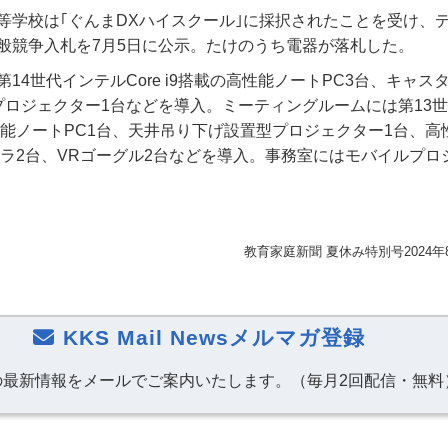
等学校は｢ぐんまDXハイスクール｣に採択されたことを受け、
般競争入札を7月5日に公示。たけのうち電器が落札した。
14世代インテルCore i9搭載の高性能ノートPC3台、キャス
プロジェクター1台などを導入。ミーティングルームには第13
の高性能ノートPC1台、天井吊り下げ設置型プロジェクター1台、
カメラ2台、VRゴーグル2台などを導入。事務室にはモバイルプロ
教育家庭新聞 夏休み特別号2024年
KKS Mail Newsメルマガ登録
の最新情報をメールでご案内いたします。（毎月2回配信・無料