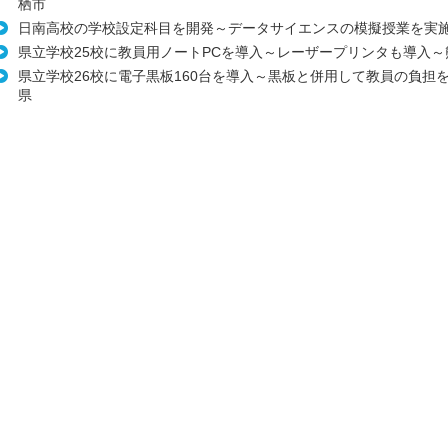
栖市
日南高校の学校設定科目を開発～データサイエンスの模擬授業を実
県立学校25校に教員用ノートPCを導入～レーザープリンタも導入～
県立学校26校に電子黒板160台を導入～黒板と併用して教員の負担
県