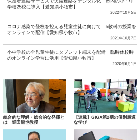
保護者連絡サービスで欠席連絡をデジタル化 市内の小・中
学校25校に導入【愛知県小牧市】
2022年10月5日
コロナ感染で登校を控える児童生徒に向けて 5教科の授業を
オンラインで配信【愛知県小牧市】
2021年10月7日
小中学校の全児童生徒にタブレット端末を配備 臨時休校時
のオンライン学習に活用【愛知県小牧市】
2020年6月1日
統合的な理解・総合的な発揮と
【連載】GIGA第2期の個別最適
は 堀田龍也教授
な学び