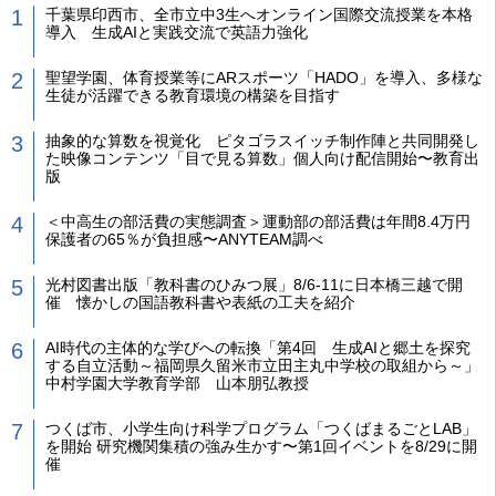
千葉県印西市、全市立中3生へオンライン国際交流授業を本格
導入 生成AIと実践交流で英語力強化
聖望学園、体育授業等にARスポーツ「HADO」を導入、多様な
生徒が活躍できる教育環境の構築を目指す
抽象的な算数を視覚化 ピタゴラスイッチ制作陣と共同開発し
た映像コンテンツ「目で見る算数」個人向け配信開始〜教育出
版
＜中高生の部活費の実態調査＞運動部の部活費は年間8.4万円
保護者の65％が負担感〜ANYTEAM調べ
光村図書出版「教科書のひみつ展」8/6-11に日本橋三越で開
催 懐かしの国語教科書や表紙の工夫を紹介
AI時代の主体的な学びへの転換「第4回 生成AIと郷土を探究
する自立活動～福岡県久留米市立田主丸中学校の取組から～」
中村学園大学教育学部 山本朋弘教授
つくば市、小学生向け科学プログラム「つくばまるごとLAB」
を開始 研究機関集積の強み生かす〜第1回イベントを8/29に開
催