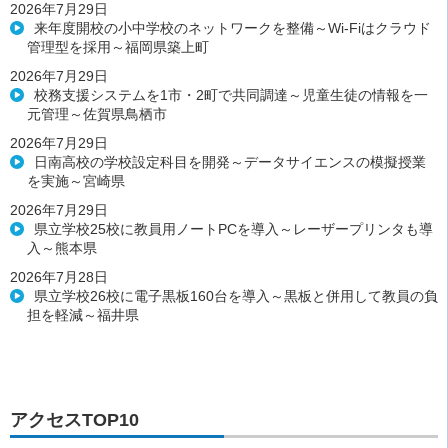
2026年7月29日
来年度開校の小中学校のネットワークを整備～Wi-Fiはクラウド
管理型を採用～福岡県築上町
2026年7月29日
校務支援システムを1市・2町で共同調達～児童生徒の情報を一
元管理～佐賀県鳥栖市
2026年7月29日
日南高校の学校設定科目を開発～データサイエンスの模擬授業
を実施～宮崎県
2026年7月29日
県立学校25校に教員用ノートPCを導入～レーザープリンタも導
入～熊本県
2026年7月28日
県立学校26校に電子黒板160台を導入～黒板と併用して教員の負
担を軽減～福井県
アクセスTOP10