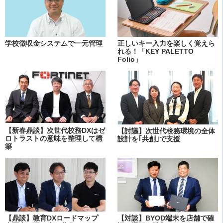
学校徴収金システムで一元管理
正しいキー入力を楽しく覚えら
れる！「KEY PALETTO
Folio」
【新春鼎談】次世代校務DXはゼ
【討議】次世代校務環境の全体
ロトラストの意味を整理して構
設計を｢共創｣で支援
築
【鼎談】教育DXロードマップ
【対談】BYOD端末を店舗で確