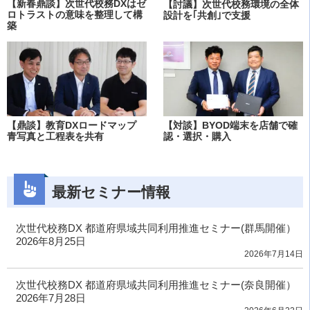
【新春鼎談】次世代校務DXはゼ
【討議】次世代校務環境の全体
ロトラストの意味を整理して構
設計を｢共創｣で支援
築
【鼎談】教育DXロードマップ
【対談】BYOD端末を店舗で確
青写真と工程表を共有
認・選択・購入
最新セミナー情報
次世代校務DX 都道府県域共同利用推進セミナー(群馬開催）
2026年8月25日
2026年7月14日
次世代校務DX 都道府県域共同利用推進セミナー(奈良開催）
2026年7月28日