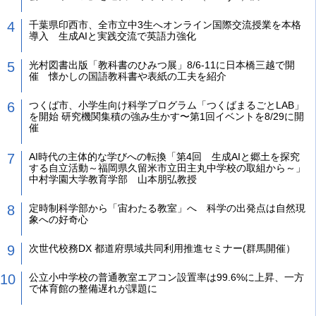
千葉県印西市、全市立中3生へオンライン国際交流授業を本格
導入 生成AIと実践交流で英語力強化
光村図書出版「教科書のひみつ展」8/6-11に日本橋三越で開
催 懐かしの国語教科書や表紙の工夫を紹介
つくば市、小学生向け科学プログラム「つくばまるごとLAB」
を開始 研究機関集積の強み生かす〜第1回イベントを8/29に開
催
AI時代の主体的な学びへの転換「第4回 生成AIと郷土を探究
する自立活動～福岡県久留米市立田主丸中学校の取組から～」
中村学園大学教育学部 山本朋弘教授
定時制科学部から「宙わたる教室」へ 科学の出発点は自然現
象への好奇心
次世代校務DX 都道府県域共同利用推進セミナー(群馬開催）
公立小中学校の普通教室エアコン設置率は99.6%に上昇、一方
で体育館の整備遅れが課題に