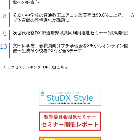
象への好奇心
公立小中学校の普通教室エアコン設置率は99.6%に上昇、一方
で体育館の整備遅れが課題に
次世代校務DX 都道府県域共同利用推進セミナー(群馬開催）
文部科学省、教職員向けプチ学習会を8/5からオンライン開
催〜生成AIや校務DXなど全5テーマ
アクセスランキングTOP30はこちら