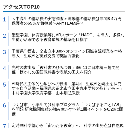
アクセスTOP10
＜中高生の部活費の実態調査＞運動部の部活費は年間8.4万円
保護者の65％が負担感〜ANYTEAM調べ
聖望学園、体育授業等にARスポーツ「HADO」を導入、多様な
生徒が活躍できる教育環境の構築を目指す
千葉県印西市、全市立中3生へオンライン国際交流授業を本格
導入 生成AIと実践交流で英語力強化
光村図書出版「教科書のひみつ展」8/6-11に日本橋三越で開
催 懐かしの国語教科書や表紙の工夫を紹介
AI時代の主体的な学びへの転換「第4回 生成AIと郷土を探究
する自立活動～福岡県久留米市立田主丸中学校の取組から～」
中村学園大学教育学部 山本朋弘教授
つくば市、小学生向け科学プログラム「つくばまるごとLAB」
を開始 研究機関集積の強み生かす〜第1回イベントを8/29に開
催
定時制科学部から「宙わたる教室」へ 科学の出発点は自然現