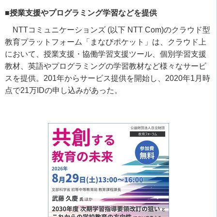
■授業支援やプログラミング学習などを提供
NTTコミュニケーションズ
(
以下
NTT Com)
のクラウド型
教育プラットフォーム「まなびポケット」は、クラウド上
において、授業支援・協働学習支援ツール、個別学習支援
教材、英語やプログラミングの学習教材など様々なサービ
スを提供。
201
年からサービス提供を開始し、
2020
年
1
月時
点で
21
万
ID
の申し込みがあった。