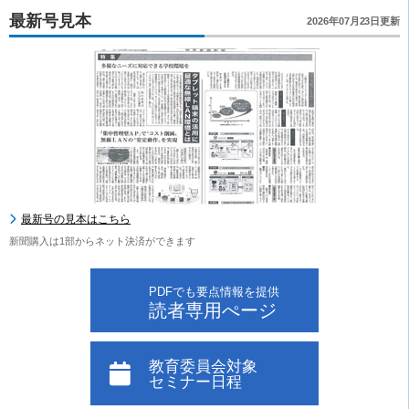
最新号見本
2026年07月23日更新
最新号の見本はこちら
新聞購入は1部からネット決済ができます
PDFでも要点情報を提供
読者専用ぺージ
教育委員会対象
セミナー日程