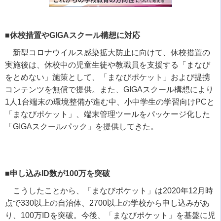
■休校措置やGIGAスクール構想に対応
新型コロナウイルス感染拡大防止に向けて、休校措置の
実施後は、休校中の児童生徒や教職員を支援する「まなび
をとめない」施策として、「まなびポケット」および提携
コンテンツを無償で提供。また、
GIGA
スクール構想により
1
人
1
台端末の環境整備が進む中、小中学生の学習向け
PC
と
「まなびポケット」、端末管理ツールをパッケージ化した
「
GIGA
スクールパック」を提供してきた。
■申し込みID数が100万を突破
こうしたことから、「まなびポケット」は
2020
年
12
月時
点で
330
以上の自治体、
2700
以上の学校から申し込みがあ
り、
100
万
ID
を突破。今後、「まなびポケット」を基盤に児