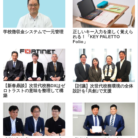
学校徴収金システムで一元管理
正しいキー入力を楽しく覚えら
れる！「KEY PALETTO
Folio」
【新春鼎談】次世代校務DXはゼ
【討議】次世代校務環境の全体
ロトラストの意味を整理して構
設計を｢共創｣で支援
築