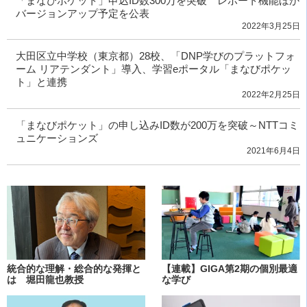
「まなびポケット」申込ID数300万を突破 レポート機能ほか
バージョンアップ予定を公表
2022年3月25日
大田区立中学校（東京都）28校、「DNP学びのプラットフォ
ーム リアテンダント」導入、学習eポータル「まなびポケッ
ト」と連携
2022年2月25日
「まなびポケット」の申し込みID数が200万を突破～NTTコミ
ュニケーションズ
2021年6月4日
統合的な理解・総合的な発揮と
【連載】GIGA第2期の個別最適
は 堀田龍也教授
な学び