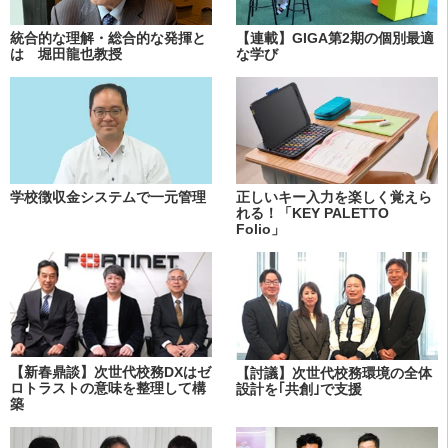
統合的な理解・総合的な発揮と
【連載】GIGA第2期の個別最適
は 堀田龍也教授
な学び
学校徴収金システムで一元管理
正しいキー入力を楽しく覚えら
れる！「KEY PALETTO
Folio」
【新春鼎談】次世代校務DXはゼ
【討議】次世代校務環境の全体
ロトラストの意味を整理して構
設計を｢共創｣で支援
築