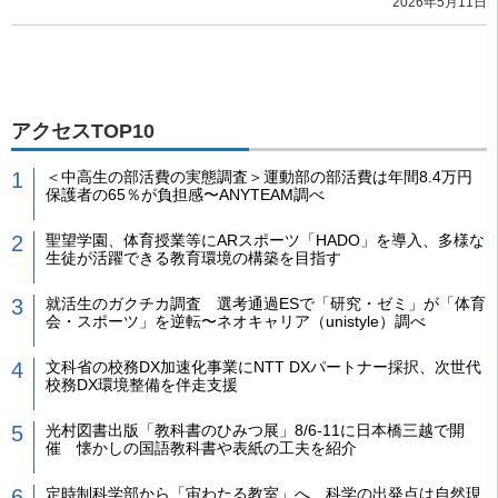
2026年5月11日
アクセスTOP10
＜中高生の部活費の実態調査＞運動部の部活費は年間8.4万円
保護者の65％が負担感〜ANYTEAM調べ
聖望学園、体育授業等にARスポーツ「HADO」を導入、多様な
生徒が活躍できる教育環境の構築を目指す
就活生のガクチカ調査 選考通過ESで「研究・ゼミ」が「体育
会・スポーツ」を逆転〜ネオキャリア（unistyle）調べ
文科省の校務DX加速化事業にNTT DXパートナー採択、次世代
校務DX環境整備を伴走支援
光村図書出版「教科書のひみつ展」8/6-11に日本橋三越で開
催 懐かしの国語教科書や表紙の工夫を紹介
定時制科学部から「宙わたる教室」へ 科学の出発点は自然現