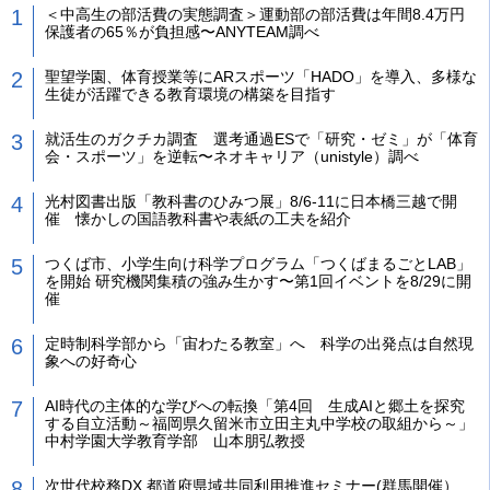
＜中高生の部活費の実態調査＞運動部の部活費は年間8.4万円
保護者の65％が負担感〜ANYTEAM調べ
聖望学園、体育授業等にARスポーツ「HADO」を導入、多様な
生徒が活躍できる教育環境の構築を目指す
就活生のガクチカ調査 選考通過ESで「研究・ゼミ」が「体育
会・スポーツ」を逆転〜ネオキャリア（unistyle）調べ
光村図書出版「教科書のひみつ展」8/6-11に日本橋三越で開
催 懐かしの国語教科書や表紙の工夫を紹介
つくば市、小学生向け科学プログラム「つくばまるごとLAB」
を開始 研究機関集積の強み生かす〜第1回イベントを8/29に開
催
定時制科学部から「宙わたる教室」へ 科学の出発点は自然現
象への好奇心
AI時代の主体的な学びへの転換「第4回 生成AIと郷土を探究
する自立活動～福岡県久留米市立田主丸中学校の取組から～」
中村学園大学教育学部 山本朋弘教授
次世代校務DX 都道府県域共同利用推進セミナー(群馬開催）