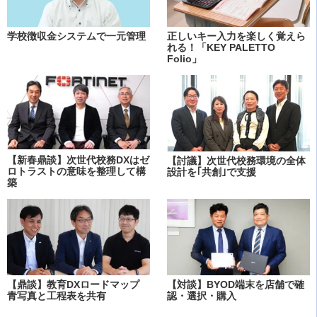
学校徴収金システムで一元管理
正しいキー入力を楽しく覚えら
れる！「KEY PALETTO
Folio」
【新春鼎談】次世代校務DXはゼ
【討議】次世代校務環境の全体
ロトラストの意味を整理して構
設計を｢共創｣で支援
築
【鼎談】教育DXロードマップ
【対談】BYOD端末を店舗で確
青写真と工程表を共有
認・選択・購入