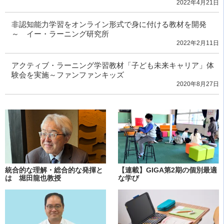
2022年4月21日
非認知能力学習をオンライン形式で身に付ける教材を開発
～ イー・ラーニング研究所
2022年2月11日
アクティブ・ラーニング学習教材「子ども未来キャリア」体
験会を実施～ファンファンキッズ
2020年8月27日
統合的な理解・総合的な発揮と
【連載】GIGA第2期の個別最適
は 堀田龍也教授
な学び