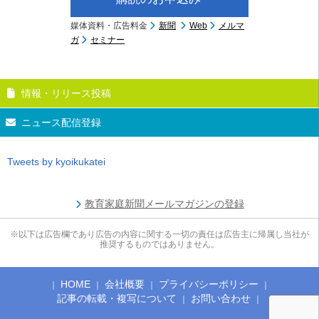
媒体資料・広告料金
新聞
Web
メルマ
ガ
セミナー
情報・リリース投稿
ニュース配信登録
Tweets by kyoikukatei
教育家庭新聞メールマガジンの登録
※以下は広告欄であり広告の内容に関する一切の責任は広告主に帰属し当社が
推奨するものではありません。
HOME
会社概要
プライバシーポリシー
記事の転載・複写について
お問い合わせ