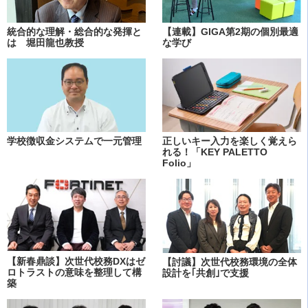
統合的な理解・総合的な発揮と
【連載】GIGA第2期の個別最適
は 堀田龍也教授
な学び
学校徴収金システムで一元管理
正しいキー入力を楽しく覚えら
れる！「KEY PALETTO
Folio」
【新春鼎談】次世代校務DXはゼ
【討議】次世代校務環境の全体
ロトラストの意味を整理して構
設計を｢共創｣で支援
築