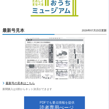
最新号見本
2026年07月23日更新
最新号の見本はこちら
新聞購入は1部からネット決済ができます
PDFでも要点情報を提供
読者専用ぺージ