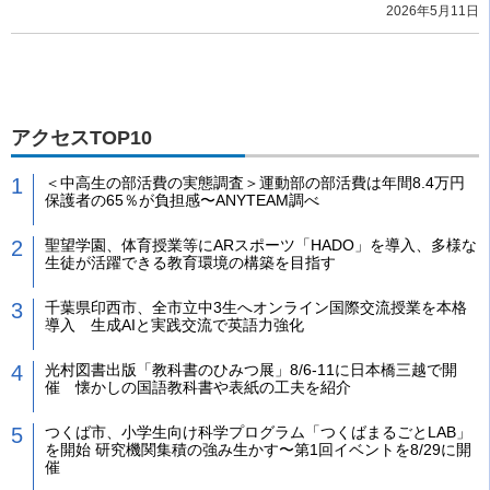
2026年5月11日
アクセスTOP10
＜中高生の部活費の実態調査＞運動部の部活費は年間8.4万円
保護者の65％が負担感〜ANYTEAM調べ
聖望学園、体育授業等にARスポーツ「HADO」を導入、多様な
生徒が活躍できる教育環境の構築を目指す
千葉県印西市、全市立中3生へオンライン国際交流授業を本格
導入 生成AIと実践交流で英語力強化
光村図書出版「教科書のひみつ展」8/6-11に日本橋三越で開
催 懐かしの国語教科書や表紙の工夫を紹介
つくば市、小学生向け科学プログラム「つくばまるごとLAB」
を開始 研究機関集積の強み生かす〜第1回イベントを8/29に開
催