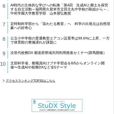
AI時代の主体的な学びへの転換「第4回 生成AIと郷土を探究
する自立活動～福岡県久留米市立田主丸中学校の取組から～」
中村学園大学教育学部 山本朋弘教授
定時制科学部から「宙わたる教室」へ 科学の出発点は自然現
象への好奇心
公立小中学校の普通教室エアコン設置率は99.6%に上昇、一方
で体育館の整備遅れが課題に
次世代校務DX 都道府県域共同利用推進セミナー(群馬開催）
文部科学省、教職員向けプチ学習会を8/5からオンライン開
催〜生成AIや校務DXなど全5テーマ
アクセスランキングTOP30はこちら