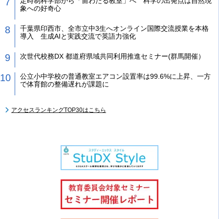
定時制科学部から「宙わたる教室」へ 科学の出発点は自然現
象への好奇心
千葉県印西市、全市立中3生へオンライン国際交流授業を本格
導入 生成AIと実践交流で英語力強化
次世代校務DX 都道府県域共同利用推進セミナー(群馬開催）
公立小中学校の普通教室エアコン設置率は99.6%に上昇、一方
で体育館の整備遅れが課題に
アクセスランキングTOP30はこちら