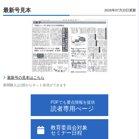
最新号見本
2026年07月23日更新
最新号の見本はこちら
新聞購入は1部からネット決済ができます
PDFでも要点情報を提供
読者専用ぺージ
教育委員会対象
セミナー日程