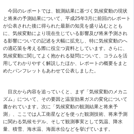
今回のレポートでは、観測結果に基づく気候変動の現状
と将来の予測結果について、平成
25
年
3
月に前回のレポート
が公表された後に得られた最新の知見を盛り込むととも
に、気候変動により現在生じている影響及び将来予測され
る影響についての記述を大幅に拡充し、特に気候変動のへ
の適応策を考える際に役立つ資料としています。さらに、
気候変動に関してよく抱かれる疑問について、コラムを活
用してわかりやすく解説したほか、レポートの概要をまと
めたパンフレットもあわせて公表しました。
目次から内容を追っていくと、まず「気候変動のメカニ
ズム」について、その要因と温室効果ガスの変化について
書かれています。次に「気候変動の観測結果と将来予
測」、ここでは人工衛星などを使った観測技術、将来予測
に関わる気候モデル、そして観測事実として気温、降水
量、積雪、海水温、海面水位などを挙げています。