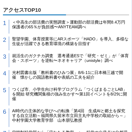
アクセスTOP10
＜中高生の部活費の実態調査＞運動部の部活費は年間8.4万円
保護者の65％が負担感〜ANYTEAM調べ
聖望学園、体育授業等にARスポーツ「HADO」を導入、多様な
生徒が活躍できる教育環境の構築を目指す
就活生のガクチカ調査 選考通過ESで「研究・ゼミ」が「体育
会・スポーツ」を逆転〜ネオキャリア（unistyle）調べ
光村図書出版「教科書のひみつ展」8/6-11に日本橋三越で開
催 懐かしの国語教科書や表紙の工夫を紹介
つくば市、小学生向け科学プログラム「つくばまるごとLAB」
を開始 研究機関集積の強み生かす〜第1回イベントを8/29に開
催
AI時代の主体的な学びへの転換「第4回 生成AIと郷土を探究
する自立活動～福岡県久留米市立田主丸中学校の取組から～」
中村学園大学教育学部 山本朋弘教授