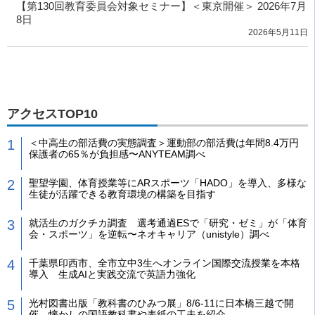
【第130回教育委員会対象セミナー】＜東京開催＞ 2026年7月
8日
2026年5月11日
アクセスTOP10
＜中高生の部活費の実態調査＞運動部の部活費は年間8.4万円
保護者の65％が負担感〜ANYTEAM調べ
聖望学園、体育授業等にARスポーツ「HADO」を導入、多様な
生徒が活躍できる教育環境の構築を目指す
就活生のガクチカ調査 選考通過ESで「研究・ゼミ」が「体育
会・スポーツ」を逆転〜ネオキャリア（unistyle）調べ
千葉県印西市、全市立中3生へオンライン国際交流授業を本格
導入 生成AIと実践交流で英語力強化
光村図書出版「教科書のひみつ展」8/6-11に日本橋三越で開
催 懐かしの国語教科書や表紙の工夫を紹介