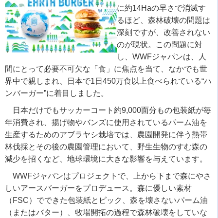
に約14Haの早さで消滅す
るほど、森林破壊の問題は
深刻ですが、改善されない
のが現状。この問題に対
し、WWFジャパンは、人
間にとって必要不可欠な「食」に焦点を当て、なかでも世
界中で親しまれ、日本で1日450万食以上食べられている“ハ
ンバーガー”に着目しました。
日本だけでもサッカーコート約9,000面分もの包装紙が毎
年消費され、揚げ物やバンズに使用されているパーム油を
生産するためのアブラヤシ栽培では、農園開発に伴う熱帯
林伐採とその後の農園管理において、野生生物のすむ森の
減少を招くなど、地球環境に大きな影響を与えています。
WWFジャパンはプロジェクトで、上から下まで森にやさ
しいアースバーガーをプロデュース。森に優しい素材
（FSC）でできた包装紙とピック、森を壊さないパーム油
（またはバター）、牧場開拓の過程で森林破壊をしていな