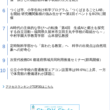
つくば市、小学生向け科学プログラム「つくばまるごとLAB」
を開始 研究機関集積の強み生かす〜第1回イベントを8/29に開
催
AI時代の主体的な学びへの転換「第4回 生成AIと郷土を探究
する自立活動～福岡県久留米市立田主丸中学校の取組から～」
中村学園大学教育学部 山本朋弘教授
定時制科学部から「宙わたる教室」へ 科学の出発点は自然現
象への好奇心
次世代校務DX 都道府県域共同利用推進セミナー(群馬開催）
公立小中学校の普通教室エアコン設置率は99.6%に上昇、一方
で体育館の整備遅れが課題に
アクセスランキングTOP30はこちら