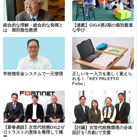
統合的な理解・総合的な発揮と
【連載】GIGA第2期の個別最適
は 堀田龍也教授
な学び
学校徴収金システムで一元管理
正しいキー入力を楽しく覚えら
れる！「KEY PALETTO
Folio」
【新春鼎談】次世代校務DXはゼ
【討議】次世代校務環境の全体
ロトラストの意味を整理して構
設計を｢共創｣で支援