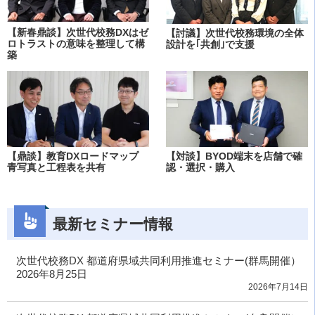
【新春鼎談】次世代校務DXはゼ
【討議】次世代校務環境の全体
ロトラストの意味を整理して構
設計を｢共創｣で支援
築
【鼎談】教育DXロードマップ
【対談】BYOD端末を店舗で確
青写真と工程表を共有
認・選択・購入
最新セミナー情報
次世代校務DX 都道府県域共同利用推進セミナー(群馬開催）
2026年8月25日
2026年7月14日