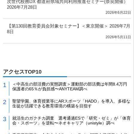
次世代校務DX 都道府県域共同利用推進セミナー(奈良開催）
2026年7月28日
2026年6月22日
【第130回教育委員会対象セミナー】＜東京開催＞ 2026年7月
8日
2026年5月11日
アクセスTOP10
＜中高生の部活費の実態調査＞運動部の部活費は年間8.4万円
保護者の65％が負担感〜ANYTEAM調べ
聖望学園、体育授業等にARスポーツ「HADO」を導入、多様な
生徒が活躍できる教育環境の構築を目指す
就活生のガクチカ調査 選考通過ESで「研究・ゼミ」が「体育
会・スポーツ」を逆転〜ネオキャリア（unistyle）調べ