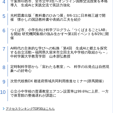
千葉県印西市、全市立中3生へオンライン国際交流授業を本格
導入 生成AIと実践交流で英語力強化
光村図書出版「教科書のひみつ展」8/6-11に日本橋三越で開
催 懐かしの国語教科書や表紙の工夫を紹介
つくば市、小学生向け科学プログラム「つくばまるごとLAB」
を開始 研究機関集積の強み生かす〜第1回イベントを8/29に開
催
AI時代の主体的な学びへの転換「第4回 生成AIと郷土を探究
する自立活動～福岡県久留米市立田主丸中学校の取組から～」
中村学園大学教育学部 山本朋弘教授
定時制科学部から「宙わたる教室」へ 科学の出発点は自然現
象への好奇心
次世代校務DX 都道府県域共同利用推進セミナー(群馬開催）
公立小中学校の普通教室エアコン設置率は99.6%に上昇、一方
で体育館の整備遅れが課題に
アクセスランキングTOP30はこちら