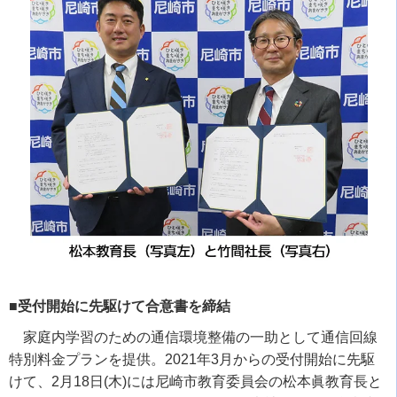
■受付開始に先駆けて合意書を締結
家庭内学習のための通信環境整備の一助として通信回線
特別料金プランを提供。
2021
年
3
月からの受付開始に先駆
けて、
2
月
18
日
(
木
)
には尼崎市教育委員会の松本眞教育長と