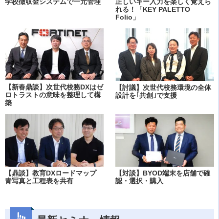
学校徴収金システムで一元管理
正しいキー入力を楽しく覚えら
れる！「KEY PALETTO
Folio」
【新春鼎談】次世代校務DXはゼ
【討議】次世代校務環境の全体
ロトラストの意味を整理して構
設計を｢共創｣で支援
築
【鼎談】教育DXロードマップ
【対談】BYOD端末を店舗で確
青写真と工程表を共有
認・選択・購入