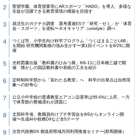
聖望学園、体育授業等にARスポーツ「HADO」を導入、多様な
生徒が活躍できる教育環境の構築を目指す
就活生のガクチカ調査 選考通過ESで「研究・ゼミ」が「体育
会・スポーツ」を逆転〜ネオキャリア（unistyle）調べ
つくば市、小学生向け科学プログラム「つくばまるごとLAB」
を開始 研究機関集積の強み生かす〜第1回イベントを8/29に開
催
光村図書出版「教科書のひみつ展」8/6-11に日本橋三越で開
催 懐かしの国語教科書や表紙の工夫を紹介
定時制科学部から「宙わたる教室」へ 科学の出発点は自然現
象への好奇心
公立小中学校の普通教室エアコン設置率は99.6%に上昇、一方
で体育館の整備遅れが課題に
文部科学省、教職員向けプチ学習会を8/5からオンライン開
催〜生成AIや校務DXなど全5テーマ
次世代校務DX 都道府県域共同利用推進セミナー(群馬開催）