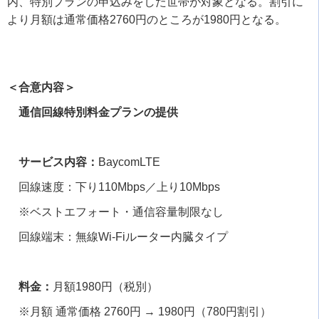
内、特別プランの申込みをした世帯が対象となる。割引に
より月額は通常価格
2760
円のところが
1980
円となる。
＜合意内容＞
通信回線特別料金プランの提供
サービス内容：
BaycomLTE
回線速度：下り
110Mbps
／上り
10Mbps
※ベストエフォート・通信容量制限なし
回線端末：無線
Wi-Fi
ルーター内臓タイプ
料金：
月額
1980
円（税別）
※月額 通常価格
2760
円
→ 1980
円（
780
円割引）