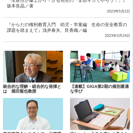
『生産性が爆上がり！さる先生の「全部ギガでやろう！」』
坂本良晶／著
2023年5月2日
『からだの権利教育入門 幼児・学童編 生命の安全教育の
課題を踏まえて』浅井春夫、艮香織／編
2023年3月24日
統合的な理解・総合的な発揮と
【連載】GIGA第2期の個別最適
は 堀田龍也教授
な学び