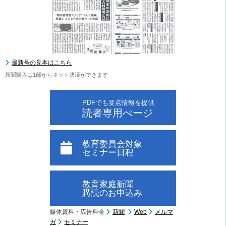
最新号の見本はこちら
新聞購入は1部からネット決済ができます
PDFでも要点情報を提供
読者専用ぺージ
教育委員会対象
セミナー日程
教育家庭新聞
購読のお申込み
媒体資料・広告料金
新聞
Web
メルマ
ガ
セミナー