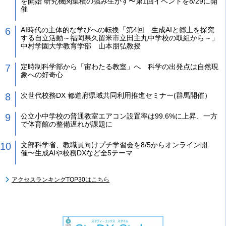
を開始 研究機関集積の強み生かす〜第1回イベントを8/29に開
催
AI時代の主体的な学びへの転換「第4回 生成AIと郷土を探究
する自立活動～福岡県久留米市立田主丸中学校の取組から～」
中村学園大学教育学部 山本朋弘教授
定時制科学部から「宙わたる教室」へ 科学の出発点は自然現
象への好奇心
次世代校務DX 都道府県域共同利用推進セミナー(群馬開催）
公立小中学校の普通教室エアコン設置率は99.6%に上昇、一方
で体育館の整備遅れが課題に
文部科学省、教職員向けプチ学習会を8/5からオンライン開
催〜生成AIや校務DXなど全5テーマ
アクセスランキングTOP30はこちら