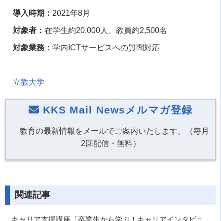
導入時期：
2021
年
8
月
対象者：
在学生約
20,000
人、教員約
2,500
名
対象業務：
学内
ICT
サービスへの質問対応
立教大学
KKS Mail Newsメルマガ登録
教育の最新情報をメールでご案内いたします。（毎月
2回配信・無料）
関連記事
キャリア支援講座「卒業生から学ぶ！キャリアインタビュ