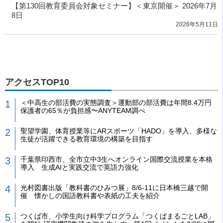
【第130回教育委員会対象セミナー】＜東京開催＞ 2026年7月
8日
2026年5月11日
アクセスTOP10
＜中高生の部活費の実態調査＞運動部の部活費は年間8.4万円
保護者の65％が負担感〜ANYTEAM調べ
聖望学園、体育授業等にARスポーツ「HADO」を導入、多様な
生徒が活躍できる教育環境の構築を目指す
千葉県印西市、全市立中3生へオンライン国際交流授業を本格
導入 生成AIと実践交流で英語力強化
光村図書出版「教科書のひみつ展」8/6-11に日本橋三越で開
催 懐かしの国語教科書や表紙の工夫を紹介
つくば市、小学生向け科学プログラム「つくばまるごとLAB」