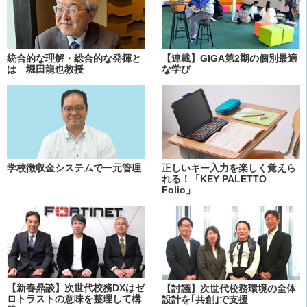
統合的な理解・総合的な発揮と
【連載】GIGA第2期の個別最適
は 堀田龍也教授
な学び
学校徴収金システムで一元管理
正しいキー入力を楽しく覚えら
れる！「KEY PALETTO
Folio」
【新春鼎談】次世代校務DXはゼ
【討議】次世代校務環境の全体
ロトラストの意味を整理して構
設計を｢共創｣で支援