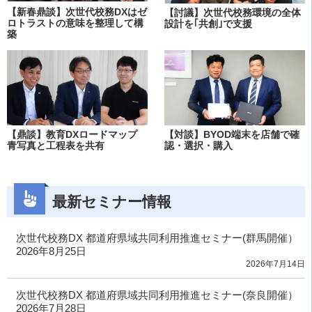
【新春鼎談】次世代校務DXはゼ
【討議】次世代校務環境の全体
ロトラストの意味を整理して構
設計を｢共創｣で支援
築
【鼎談】教育DXロードマップ
【対談】BYOD端末を店舗で確
青写真と工程表を共有
認・選択・購入
最新セミナー情報
次世代校務DX 都道府県域共同利用推進セミナー(群馬開催）
2026年8月25日
2026年7月14日
次世代校務DX 都道府県域共同利用推進セミナー(奈良開催）
2026年7月28日