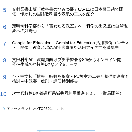
光村図書出版「教科書のひみつ展」8/6-11に日本橋三越で開
催 懐かしの国語教科書や表紙の工夫を紹介
定時制科学部から「宙わたる教室」へ 科学の出発点は自然現
象への好奇心
Google for Education「Gemini for Education 活用事例コンテス
ト」開催 教育現場のAI実践事例や活用アイデアを募集中
文部科学省、教職員向けプチ学習会を8/5からオンライン開
催〜生成AIや校務DXなど全5テーマ
小・中学校「情報」時数を提案～PC教室の工夫と整備促進案も
検討～中教審 総則・評価特別部会
次世代校務DX 都道府県域共同利用推進セミナー(群馬開催）
アクセスランキングTOP30はこちら