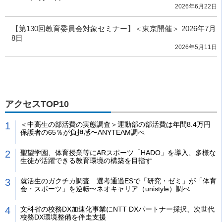
2026年6月22日
【第130回教育委員会対象セミナー】＜東京開催＞ 2026年7月
8日
2026年5月11日
アクセスTOP10
＜中高生の部活費の実態調査＞運動部の部活費は年間8.4万円
保護者の65％が負担感〜ANYTEAM調べ
聖望学園、体育授業等にARスポーツ「HADO」を導入、多様な
生徒が活躍できる教育環境の構築を目指す
就活生のガクチカ調査 選考通過ESで「研究・ゼミ」が「体育
会・スポーツ」を逆転〜ネオキャリア（unistyle）調べ
文科省の校務DX加速化事業にNTT DXパートナー採択、次世代
校務DX環境整備を伴走支援