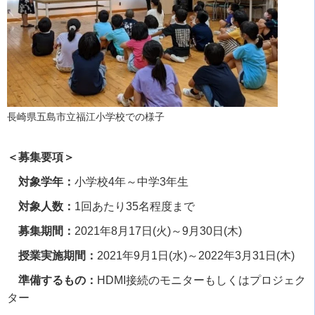
長崎県五島市立福江小学校での様子
＜募集要項＞
対象学年：
小学校
4
年～中学
3
年生
対象人数：
1
回あたり
35
名程度まで
募集期間：
2021
年
8
月
17
日
(
火
)
～
9
月
30
日
(
木
)
授業実施期間：
2021
年
9
月
1
日
(
水
)
～
2022
年
3
月
31
日
(
木
)
準備するもの：
HDMI
接続のモニターもしくはプロジェク
ター