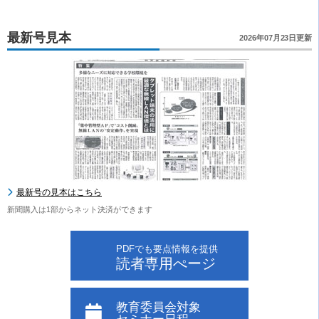
最新号見本
2026年07月23日更新
最新号の見本はこちら
新聞購入は1部からネット決済ができます
PDFでも要点情報を提供
読者専用ぺージ
教育委員会対象