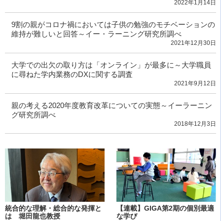
2022年1月14日
9割の親がコロナ禍においては子供の勉強のモチベーションの
維持が難しいと回答～イー・ラーニング研究所調べ
2021年12月30日
大学での出欠の取り方は「オンライン」が最多に～大学職員
に尋ねた学内業務のDXに関する調査
2021年9月12日
親の考える2020年度教育改革についての実態～イーラーニン
グ研究所調べ
2018年12月3日
統合的な理解・総合的な発揮と
【連載】GIGA第2期の個別最適
は 堀田龍也教授
な学び