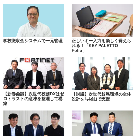
学校徴収金システムで一元管理
正しいキー入力を楽しく覚えら
れる！「KEY PALETTO
Folio」
【新春鼎談】次世代校務DXはゼ
【討議】次世代校務環境の全体
ロトラストの意味を整理して構
設計を｢共創｣で支援
築