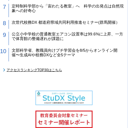
定時制科学部から「宙わたる教室」へ 科学の出発点は自然現
象への好奇心
次世代校務DX 都道府県域共同利用推進セミナー(群馬開催）
公立小中学校の普通教室エアコン設置率は99.6%に上昇、一方
で体育館の整備遅れが課題に
文部科学省、教職員向けプチ学習会を8/5からオンライン開
催〜生成AIや校務DXなど全5テーマ
アクセスランキングTOP30はこちら