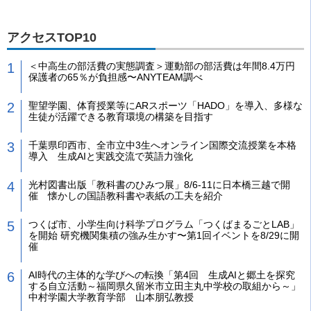
アクセスTOP10
＜中高生の部活費の実態調査＞運動部の部活費は年間8.4万円
保護者の65％が負担感〜ANYTEAM調べ
聖望学園、体育授業等にARスポーツ「HADO」を導入、多様な
生徒が活躍できる教育環境の構築を目指す
千葉県印西市、全市立中3生へオンライン国際交流授業を本格
導入 生成AIと実践交流で英語力強化
光村図書出版「教科書のひみつ展」8/6-11に日本橋三越で開
催 懐かしの国語教科書や表紙の工夫を紹介
つくば市、小学生向け科学プログラム「つくばまるごとLAB」
を開始 研究機関集積の強み生かす〜第1回イベントを8/29に開
催
AI時代の主体的な学びへの転換「第4回 生成AIと郷土を探究
する自立活動～福岡県久留米市立田主丸中学校の取組から～」
中村学園大学教育学部 山本朋弘教授