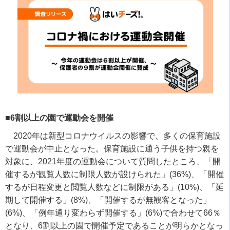
■6割以上の園で運動会を開催
2020
年は新型コロナウイルスの影響で、多くの保育施設
で運動会が中止となった。保育施設に通う子供を持つ親を
対象に、
2021
年度の運動会について質問したところ、「開
催するが観覧人数に制限人数が設けられた」
(36%)
、「開催
するが日程変更と閲覧人数などに制限がある」
(10%)
、「延
期して開催する」
(8%)
、「開催するが無観客となった」
(6%)
、「例年通り変わらず開催する」
(6%)
で合わせて
66
％
となり、
6
割以上の園で開催予定であることが明らかとなっ