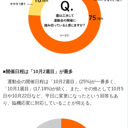
■開催日程は「10月2週目」が最多
運動会の開催日程は「
10
月
2
週目」
(25%)
が一番多く、
「
10
月
1
週目」
(17.19%)
が続く。また、その他として
10
月
5
日や
10
月
22
日など、平日に変更になったという回答もあ
り、臨機応変に対応していることが伺える。