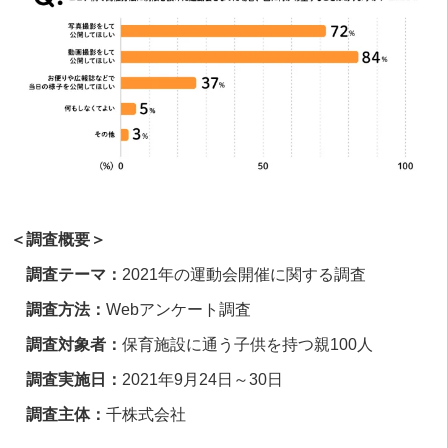
＜調査概要＞
調査テーマ：
2021
年の運動会開催に関する調査
調査方法：
Web
アンケート調査
調査対象者：
保育施設に通う子供を持つ親
100
人
調査実施日：
2021
年
9
月
24
日～
30
日
調査主体：
千株式会社