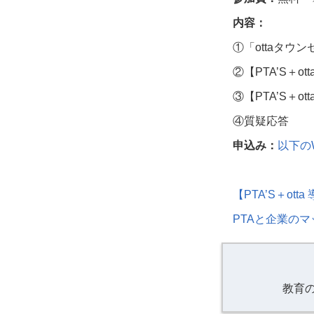
内容：
①「
otta
タウン
②【
PTA’S
＋
ott
③【
PTA’S
＋
ott
④質疑応答
申込み：
以下の
【
PTA’S
＋
otta
PTAと企業の
教育