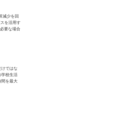
算減少を回
ビスを活用す
必要な場合
だけではな
の学校生活
時間を最大
。