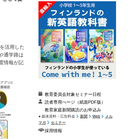
を活用した
や通学路は
置情報が記
教育委員会対象セミナー日程
読者専用ぺージ（紙面PDF版）
教育家庭新聞購読のお申込み
● 媒体資料・広告料金
新聞
Web
メル
マガ
セミナー
採用情報