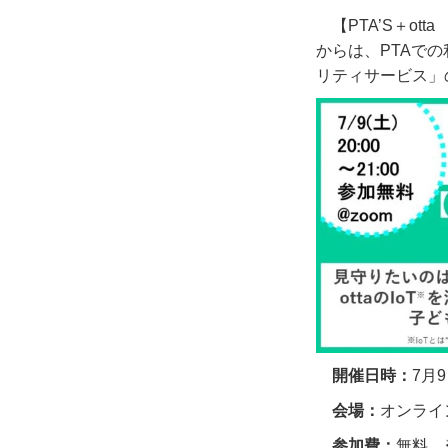
【
PTA’S
＋
otta
からは、
PTA
での
リティサービス」
開催日時：
7
月
9
会場：
オンライ
参加費：
無料 