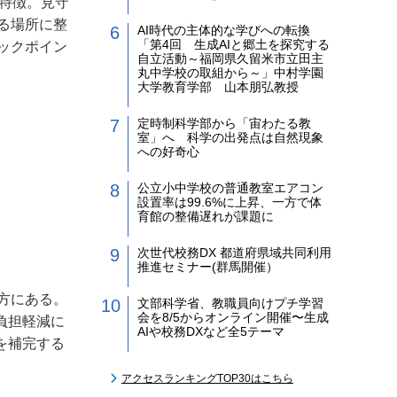
特徴。見守
る場所に整
AI時代の主体的な学びへの転換
「第4回 生成AIと郷土を探究する
ックポイン
自立活動～福岡県久留米市立田主
丸中学校の取組から～」中村学園
大学教育学部 山本朋弘教授
定時制科学部から「宙わたる教
室」へ 科学の出発点は自然現象
への好奇心
公立小中学校の普通教室エアコン
設置率は99.6%に上昇、一方で体
育館の整備遅れが課題に
次世代校務DX 都道府県域共同利用
推進セミナー(群馬開催）
方にある。
文部科学省、教職員向けプチ学習
会を8/5からオンライン開催〜生成
負担軽減に
AIや校務DXなど全5テーマ
を補完する
アクセスランキングTOP30はこちら