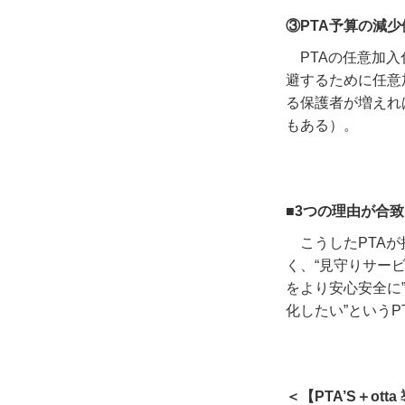
③PTA予算の減少
PTAの任意加
避するために任意
る保護者が増えれ
もある）。
■3つの理由が合
こうした
PTA
が
く、
“
見守りサー
をより安心安全に
化したい
”
という
P
＜【PTA’S＋ot