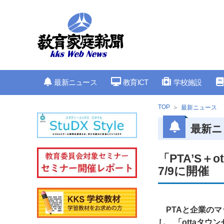
最新ニュース
教育ICT
学校施設
TOP
最新ニュース
最新ニ
「PTA’S
7/9に開催
PTAと企業のマ
し、「ottaタウ