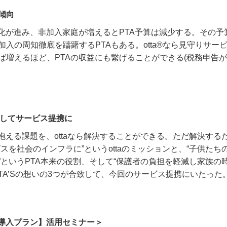
傾向
入化が進み、非加入家庭が増えると
PTA
予算は減少する。その予
加入の周知徹底を躊躇する
PTA
もある。
otta®
なら見守りサー
ば増えるほど、
PTA
の収益にも繋げることができる
(
税務申告が
致してサービス提携に
抱える課題を、
otta
なら解決することができる。ただ解決する
ビスを社会のインフラに
”
という
otta
のミッションと、
“
子供たち
”
という
PTA
本来の役割、そして
“
保護者の負担を軽減し家族の
TA’S
の想いの
3
つが合致して、今回のサービス提携にいたった
ta 導入プラン】活用セミナー＞