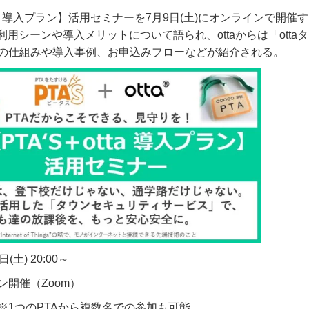
導入プラン】活用セミナーを
7
月
9
日
(
土
)
にオンラインで開催す
利用シーンや導入メリットについて語られ、
otta
からは「
otta
タ
の仕組みや導入事例、お申込みフローなどが紹介される。
日
(
土
) 20:00
～
ン開催（
Zoom
）
※
1
つの
PTA
から複数名での参加も可能。