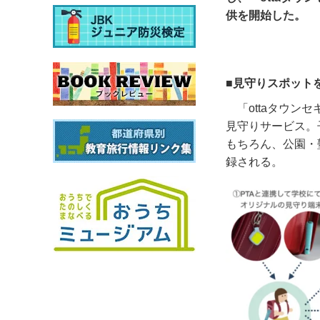
供を開始した。
■見守りスポット
「
otta
タウンセ
見守りサービス。
もちろん、公園・
録される。