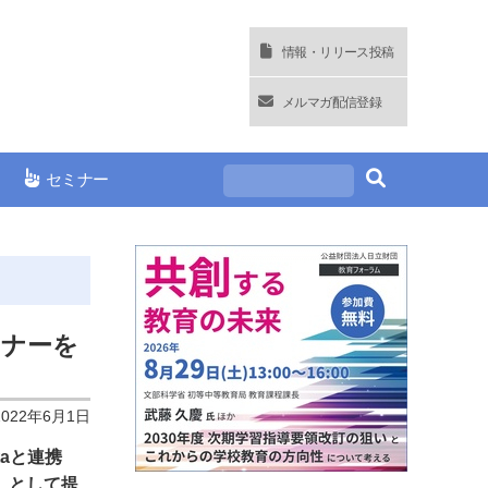
情報・リリース投稿
メルマガ配信登録
セミナー
ミナーを
2022年6月1日
taと連携
」
として提