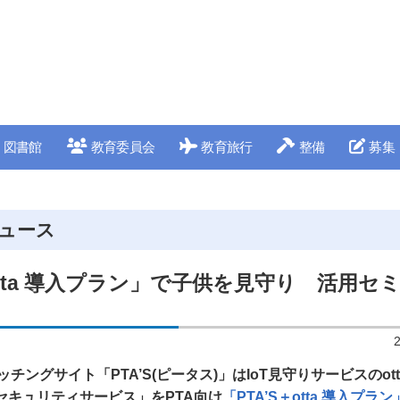
図書館
教育委員会
教育旅行
整備
募集
ュース
＋otta 導入プラン」で子供を見守り 活用セ
ッチングサイト「PTA’S(ピータス)」はIoT見守りサービスのot
ンセキュリティサービス」をPTA向け
「PTA’S＋otta 導入プラン