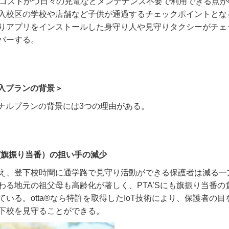
低コストかつ日々の充電などメンテナンス不要で利用できる点が
入校区の学校や店舗など子供が通過するチェックポイントとな
りアプリをインストールした身守り人や見守りタクシーがチェ
バーする。
a 導入プランの背景＞
ジナルプランの背景には
3
つの理由がある。
(旗振り当番）の担い手の減少
え、登下校時間に通学路で見守り活動ができる保護者は減る一
わる地元の祖父母も高齢化が著しく、
PTA’S
にも旗振り当番の
ている。
otta®
なら特許を取得した
IoT
技術により、保護者の目
下校を見守ることができる。