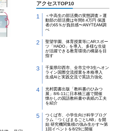
アクセスTOP10
＜中高生の部活費の実態調査＞運
動部の部活費は年間8.4万円 保護
者の65％が負担感〜ANYTEAM調
べ
聖望学園、体育授業等にARスポー
ツ「HADO」を導入、多様な生徒
が活躍できる教育環境の構築を目
指す
千葉県印西市、全市立中3生へオン
ライン国際交流授業を本格導入
生成AIと実践交流で英語力強化
光村図書出版「教科書のひみつ
展」8/6-11に日本橋三越で開催
懐かしの国語教科書や表紙の工夫
を紹介
つくば市、小学生向け科学プログ
ラム「つくばまるごとLAB」を開
始 研究機関集積の強み生かす〜第
1回イベントを8/29に開催