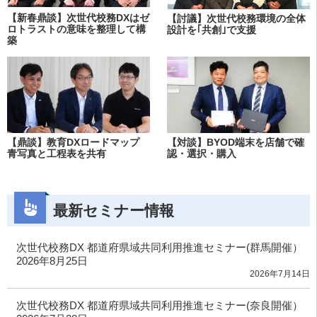
【新春鼎談】次世代校務DXはゼ
【討議】次世代校務環境の全体
ロトラストの意味を整理して構
設計を｢共創｣で支援
築
【鼎談】教育DXロードマップ
【対談】BYOD端末を店舗で確
青写真と工程表を共有
認・選択・購入
最新セミナー情報
次世代校務DX 都道府県域共同利用推進セミナー(群馬開催）
2026年8月25日
2026年7月14日
次世代校務DX 都道府県域共同利用推進セミナー(奈良開催）