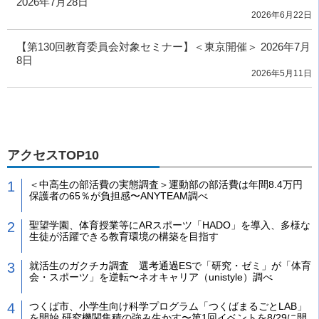
2026年7月28日
2026年6月22日
【第130回教育委員会対象セミナー】＜東京開催＞ 2026年7月
8日
2026年5月11日
アクセスTOP10
＜中高生の部活費の実態調査＞運動部の部活費は年間8.4万円
保護者の65％が負担感〜ANYTEAM調べ
聖望学園、体育授業等にARスポーツ「HADO」を導入、多様な
生徒が活躍できる教育環境の構築を目指す
就活生のガクチカ調査 選考通過ESで「研究・ゼミ」が「体育
会・スポーツ」を逆転〜ネオキャリア（unistyle）調べ
つくば市、小学生向け科学プログラム「つくばまるごとLAB」
を開始 研究機関集積の強み生かす〜第1回イベントを8/29に開