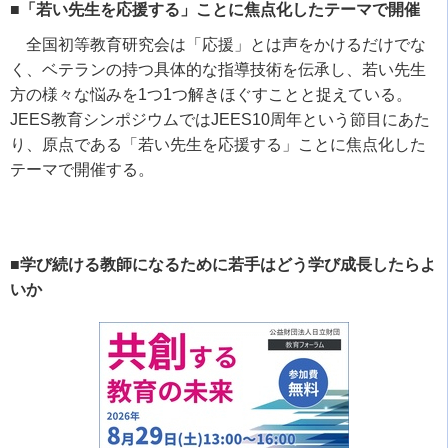
■「若い先生を応援する」ことに焦点化したテーマで開催
全国初等教育研究会は「応援」とは声をかけるだけでな
く、ベテランの持つ具体的な指導技術を伝承し、若い先生
方の様々な悩みを
1
つ
1
つ解きほぐすことと捉えている。
JEES
教育シンポジウムでは
JEES10
周年という節目にあた
り、原点である「若い先生を応援する」ことに焦点化した
テーマで開催する。
■学び続ける教師になるために若手はどう学び成長したらよ
いか