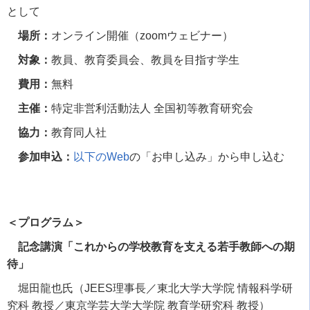
として
場所：
オンライン開催（
zoom
ウェビナー）
対象：
教員、教育委員会、教員を目指す学生
費用：
無料
主催：
特定非営利活動法人 全国初等教育研究会
協力：
教育同人社
参加申込：
以下の
Web
の「お申し込み」から申し込む
＜プログラム＞
記念講演「これからの学校教育を支える若手教師への期
待」
堀田龍也氏（
JEES
理事長／東北大学大学院 情報科学研
究科 教授／東京学芸大学大学院 教育学研究科 教授）