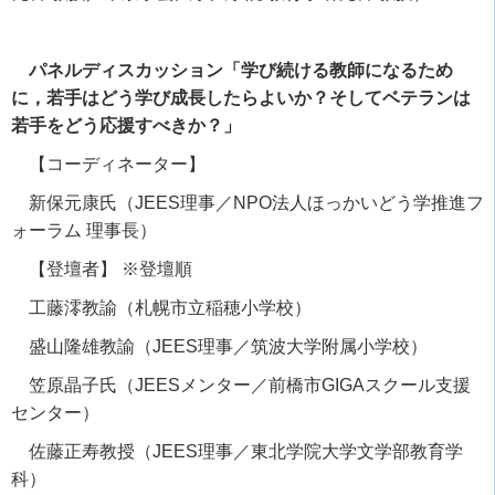
パネルディスカッション「学び続ける教師になるため
に，若手はどう学び成長したらよいか？そしてベテランは
若手をどう応援すべきか？」
【コーディネーター】
新保元康氏（
JEES
理事／
NPO
法人ほっかいどう学推進フ
ォーラム 理事長）
【登壇者】
※
登壇順
工藤澪教諭（札幌市立稲穂小学校）
盛山隆雄教諭（
JEES
理事／筑波大学附属小学校）
笠原晶子氏（
JEES
メンター／前橋市
GIGA
スクール支援
センター）
佐藤正寿教授（
JEES
理事／東北学院大学文学部教育学
科）