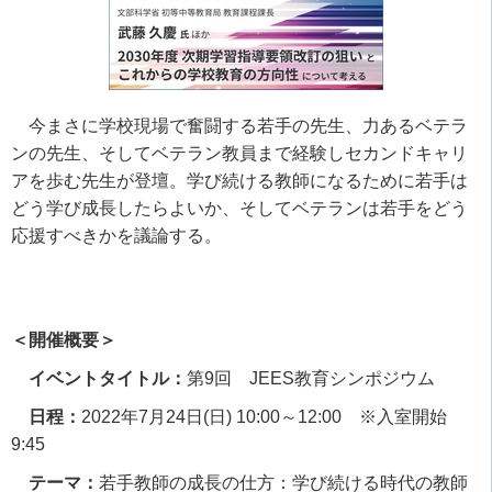
今まさに学校現場で奮闘する若手の先生、力あるベテラ
ンの先生、そしてベテラン教員まで経験しセカンドキャリ
アを歩む先生が登壇。学び続ける教師になるために若手は
どう学び成長したらよいか、そしてベテランは若手をどう
応援すべきかを議論する。
＜開催概要＞
イベントタイトル：
第
9
回
JEES
教育シンポジウム
日程：
2022
年
7
月
24
日
(
日
) 10:00
～
12:00
※
入室開始
9:45
テーマ：
若手教師の成長の仕方：学び続ける時代の教師