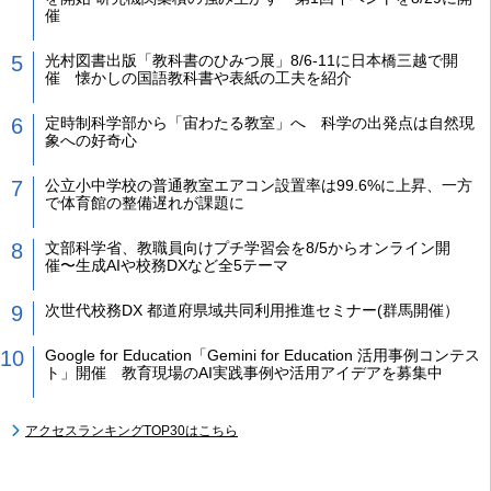
催
光村図書出版「教科書のひみつ展」8/6-11に日本橋三越で開
催 懐かしの国語教科書や表紙の工夫を紹介
定時制科学部から「宙わたる教室」へ 科学の出発点は自然現
象への好奇心
公立小中学校の普通教室エアコン設置率は99.6%に上昇、一方
で体育館の整備遅れが課題に
文部科学省、教職員向けプチ学習会を8/5からオンライン開
催〜生成AIや校務DXなど全5テーマ
次世代校務DX 都道府県域共同利用推進セミナー(群馬開催）
Google for Education「Gemini for Education 活用事例コンテス
ト」開催 教育現場のAI実践事例や活用アイデアを募集中
アクセスランキングTOP30はこちら