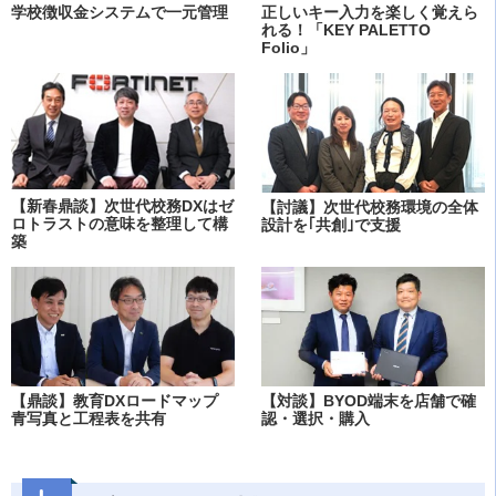
学校徴収金システムで一元管理
正しいキー入力を楽しく覚えら
れる！「KEY PALETTO
Folio」
【新春鼎談】次世代校務DXはゼ
【討議】次世代校務環境の全体
ロトラストの意味を整理して構
設計を｢共創｣で支援
築
【鼎談】教育DXロードマップ
【対談】BYOD端末を店舗で確
青写真と工程表を共有
認・選択・購入