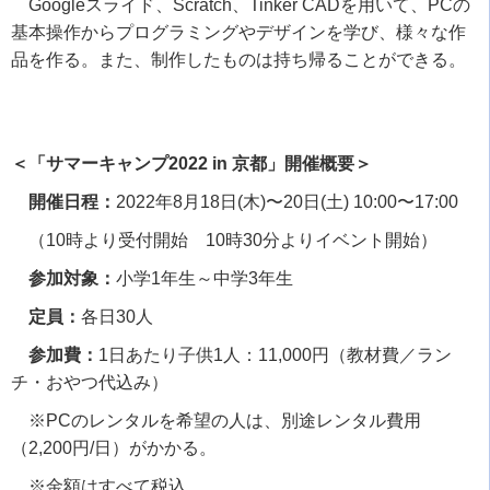
Googleスライド、
Scratch
、
Tinker CAD
を用いて、
PC
の
基本操作からプログラミングやデザインを学び、様々な作
品を作る。また、制作したものは持ち帰ることができる。
＜「サマーキャンプ2022 in 京都」開催概要＞
開催日程：
2022
年
8
月
18
日
(
木
)
〜
20
日
(
土
) 10:00
〜
17:00
（
10
時より受付開始
10
時
30
分よりイベント開始）
参加対象：
小学
1
年生～中学
3
年生
定員：
各日
30
人
参加費：
1
日あたり子供
1
人：
11,000
円（教材費／ラン
チ・おやつ代込み）
※
PC
のレンタルを希望の人は、別途レンタル費用
（
2,200
円
/
日）がかかる。
※金額はすべて税込。