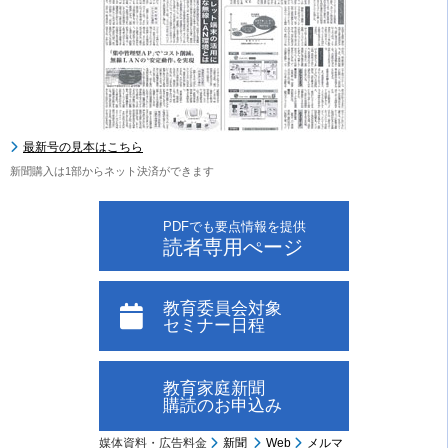
最新号の見本はこちら
新聞購入は1部からネット決済ができます
PDFでも要点情報を提供
読者専用ぺージ
教育委員会対象
セミナー日程
教育家庭新聞
購読のお申込み
媒体資料・広告料金
新聞
Web
メルマ