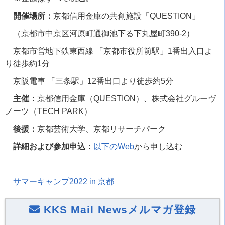
開催場所：
京都信用金庫の共創施設「
QUESTION
」
（京都市中京区河原町通御池下る下丸屋町
390-2
）
京都市営地下鉄東西線 「京都市役所前駅」
1
番出入口よ
り徒歩約
1
分
京阪電車 「三条駅」
12
番出口より徒歩約
5
分
主催：
京都信用金庫（
QUESTION
）、株式会社グルーヴ
ノーツ（
TECH PARK
）
後援：
京都芸術大学、京都リサーチパーク
詳細および参加申込：
以下の
Web
から申し込む
サマーキャンプ
2022 in
京都
KKS Mail Newsメルマガ登録