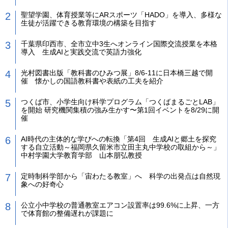
聖望学園、体育授業等にARスポーツ「HADO」を導入、多様な
生徒が活躍できる教育環境の構築を目指す
千葉県印西市、全市立中3生へオンライン国際交流授業を本格
導入 生成AIと実践交流で英語力強化
光村図書出版「教科書のひみつ展」8/6-11に日本橋三越で開
催 懐かしの国語教科書や表紙の工夫を紹介
つくば市、小学生向け科学プログラム「つくばまるごとLAB」
を開始 研究機関集積の強み生かす〜第1回イベントを8/29に開
催
AI時代の主体的な学びへの転換「第4回 生成AIと郷土を探究
する自立活動～福岡県久留米市立田主丸中学校の取組から～」
中村学園大学教育学部 山本朋弘教授
定時制科学部から「宙わたる教室」へ 科学の出発点は自然現
象への好奇心
公立小中学校の普通教室エアコン設置率は99.6%に上昇、一方
で体育館の整備遅れが課題に