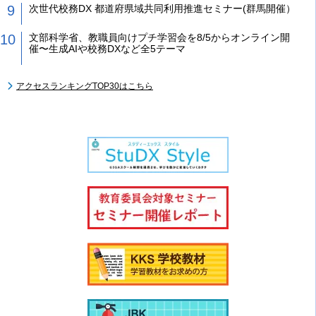
次世代校務DX 都道府県域共同利用推進セミナー(群馬開催）
文部科学省、教職員向けプチ学習会を8/5からオンライン開
催〜生成AIや校務DXなど全5テーマ
アクセスランキングTOP30はこちら