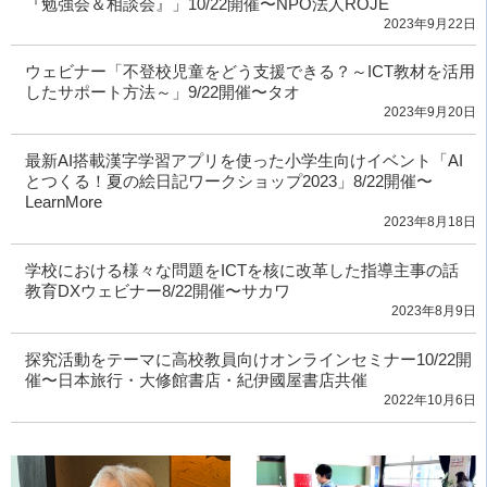
『勉強会＆相談会』」10/22開催〜NPO法人ROJE
2023年9月22日
ウェビナー「不登校児童をどう支援できる？～ICT教材を活用
したサポート方法～」9/22開催〜タオ
2023年9月20日
最新AI搭載漢字学習アプリを使った小学生向けイベント「AI
とつくる！夏の絵日記ワークショップ2023」8/22開催〜
LearnMore
2023年8月18日
学校における様々な問題をICTを核に改革した指導主事の話
教育DXウェビナー8/22開催〜サカワ
2023年8月9日
探究活動をテーマに高校教員向けオンラインセミナー10/22開
催〜日本旅行・大修館書店・紀伊國屋書店共催
2022年10月6日