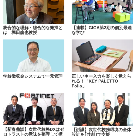
統合的な理解・総合的な発揮と
【連載】GIGA第2期の個別最適
は 堀田龍也教授
な学び
学校徴収金システムで一元管理
正しいキー入力を楽しく覚えら
れる！「KEY PALETTO
Folio」
【新春鼎談】次世代校務DXはゼ
【討議】次世代校務環境の全体
ロトラストの意味を整理して構
設計を｢共創｣で支援