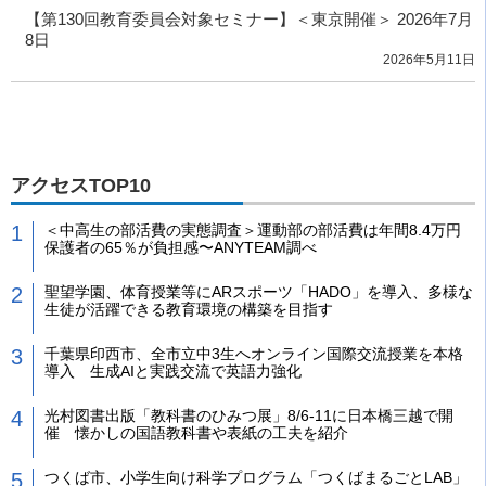
【第130回教育委員会対象セミナー】＜東京開催＞ 2026年7月
8日
2026年5月11日
アクセスTOP10
＜中高生の部活費の実態調査＞運動部の部活費は年間8.4万円
保護者の65％が負担感〜ANYTEAM調べ
聖望学園、体育授業等にARスポーツ「HADO」を導入、多様な
生徒が活躍できる教育環境の構築を目指す
千葉県印西市、全市立中3生へオンライン国際交流授業を本格
導入 生成AIと実践交流で英語力強化
光村図書出版「教科書のひみつ展」8/6-11に日本橋三越で開
催 懐かしの国語教科書や表紙の工夫を紹介
つくば市、小学生向け科学プログラム「つくばまるごとLAB」