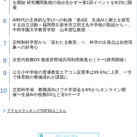
を開始 研究機関集積の強み生かす〜第1回イベントを8/29に開
催
AI時代の主体的な学びへの転換「第4回 生成AIと郷土を探究
する自立活動～福岡県久留米市立田主丸中学校の取組から～」
中村学園大学教育学部 山本朋弘教授
定時制科学部から「宙わたる教室」へ 科学の出発点は自然現
象への好奇心
次世代校務DX 都道府県域共同利用推進セミナー(群馬開催）
公立小中学校の普通教室エアコン設置率は99.6%に上昇、一方
で体育館の整備遅れが課題に
文部科学省、教職員向けプチ学習会を8/5からオンライン開
催〜生成AIや校務DXなど全5テーマ
アクセスランキングTOP30はこちら