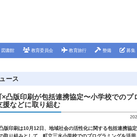
図書館
教育委員会
教育旅行
整備
募集
ュース
町×凸版印刷が包括連携協定〜小学校でのプ
支援などに取り組む
20
凸版印刷は10月12日、地域社会の活性化に関する包括連携協
の取り組みとして、町立三水小学校でのプログラミングを活用