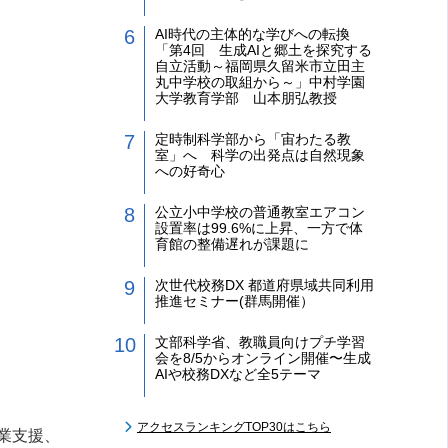
AI時代の主体的な学びへの転換
「第4回 生成AIと郷土を探究する
自立活動～福岡県久留米市立田主
丸中学校の取組から～」中村学園
大学教育学部 山本朋弘教授
定時制科学部から「宙わたる教
室」へ 科学の出発点は自然現象
への好奇心
公立小中学校の普通教室エアコン
設置率は99.6%に上昇、一方で体
育館の整備遅れが課題に
次世代校務DX 都道府県域共同利用
推進セミナー(群馬開催）
文部科学省、教職員向けプチ学習
会を8/5からオンライン開催〜生成
AIや校務DXなど全5テーマ
アクセスランキングTOP30はこちら
業支援、