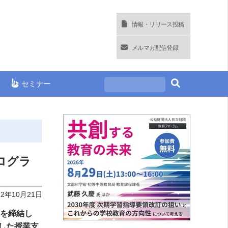
情報・リリース投稿
メルマガ配信登録
セミナー
ログラ
22年10月21日
定を締結し
した授業支