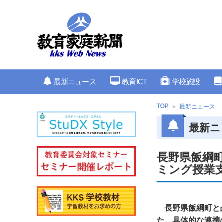
最新ニュース
教育ICT
学校施設
TOP
最新ニュース
最新ニ
長野県飯綱
ミング授業
長野県飯綱町と
た。具体的な連携