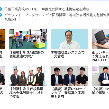
千葉工業高校×NTT東、DX推進に関する連携協定を締結
グラウンドにプログラミングで図形描画 地域社会活性化で包括連
県飯綱町】
的
【連載】GIGA第2期の
学校徴収金システムで
正しいキー
也
個別最適な学び
一元管理
く覚えられ
PALETTO 
校
【討議】次世代校務環
【鼎談】教育DXロード
【対談】B
の
境の全体設計を｢共創｣
マップ 青写真と工程
舗で確認・
で支援
表を共有