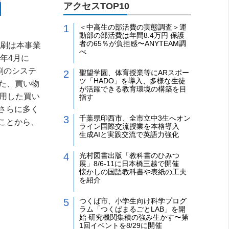
アクセスTOP10
＜中高生の部活費の実態調査＞運
動部の部活費は年間8.4万円 保護
者の65％が負担感〜ANYTEAM調
印刷は本事業
べ
年4月に
刷のシステ
聖望学園、体育授業等にARスポー
ツ「HADO」を導入、多様な生徒
また、買い物
が活躍できる教育環境の構築を目
用した買い
指す
さらに多く
千葉県印西市、全市立中3生へオン
ことから、
ライン国際交流授業を本格導入
生成AIと実践交流で英語力強化
光村図書出版「教科書のひみつ
展」8/6-11に日本橋三越で開催
懐かしの国語教科書や表紙の工夫
を紹介
つくば市、小学生向け科学プログ
ラム「つくばまるごとLAB」を開
始 研究機関集積の強み生かす〜第
1回イベントを8/29に開催