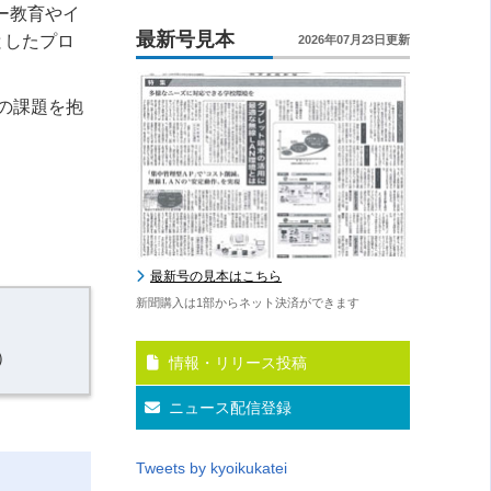
ー教育やイ
最新号見本
としたプロ
2026年07月23日更新
の課題を抱
最新号の見本はこちら
新聞購入は1部からネット決済ができます
）
情報・リリース投稿
ニュース配信登録
Tweets by kyoikukatei