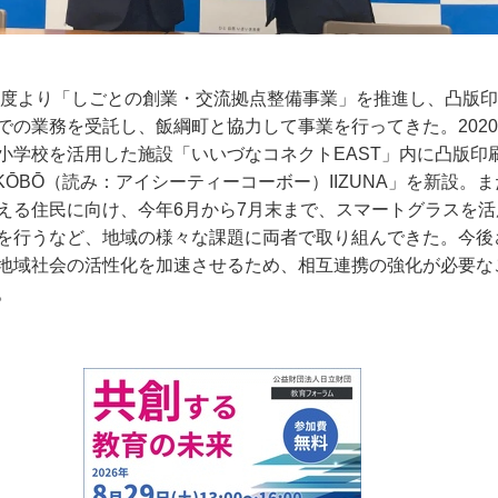
6年度より「しごとの創業・交流拠点整備事業」を推進し、凸版
での業務を受託し、飯綱町と協力して事業を行ってきた。2020
小学校を活用した施設「いいづなコネクトEAST」内に凸版印
 KŌBŌ（読み：アイシーティーコーボー）IIZUNA」を新設。
える住民に向け、今年6月から7月末まで、スマートグラスを活
を行うなど、地域の様々な課題に両者で取り組んできた。今後
地域社会の活性化を加速させるため、相互連携の強化が必要な
。