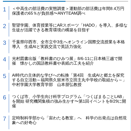
＜中高生の部活費の実態調査＞運動部の部活費は年間8.4万円
保護者の65％が負担感〜ANYTEAM調べ
聖望学園、体育授業等にARスポーツ「HADO」を導入、多様な
生徒が活躍できる教育環境の構築を目指す
千葉県印西市、全市立中3生へオンライン国際交流授業を本格
導入 生成AIと実践交流で英語力強化
光村図書出版「教科書のひみつ展」8/6-11に日本橋三越で開
催 懐かしの国語教科書や表紙の工夫を紹介
AI時代の主体的な学びへの転換「第4回 生成AIと郷土を探究
する自立活動～福岡県久留米市立田主丸中学校の取組から～」
中村学園大学教育学部 山本朋弘教授
つくば市、小学生向け科学プログラム「つくばまるごとLAB」
を開始 研究機関集積の強み生かす〜第1回イベントを8/29に開
催
定時制科学部から「宙わたる教室」へ 科学の出発点は自然現
象への好奇心