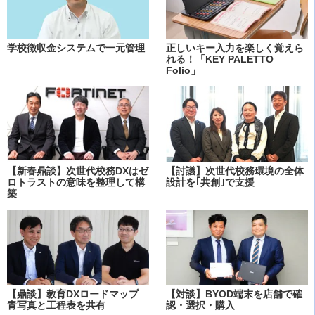
学校徴収金システムで一元管理
正しいキー入力を楽しく覚えら
れる！「KEY PALETTO
Folio」
【新春鼎談】次世代校務DXはゼ
【討議】次世代校務環境の全体
ロトラストの意味を整理して構
設計を｢共創｣で支援
築
【鼎談】教育DXロードマップ
【対談】BYOD端末を店舗で確
青写真と工程表を共有
認・選択・購入