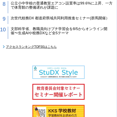
公立小中学校の普通教室エアコン設置率は99.6%に上昇、一方
で体育館の整備遅れが課題に
次世代校務DX 都道府県域共同利用推進セミナー(群馬開催）
文部科学省、教職員向けプチ学習会を8/5からオンライン開
催〜生成AIや校務DXなど全5テーマ
アクセスランキングTOP30はこちら