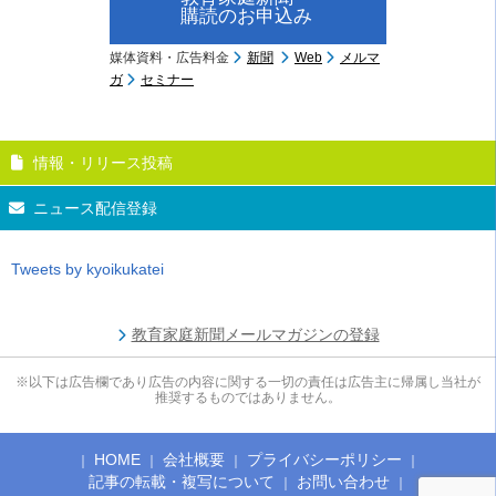
購読のお申込み
媒体資料・広告料金
新聞
Web
メルマ
ガ
セミナー
情報・リリース投稿
ニュース配信登録
Tweets by kyoikukatei
教育家庭新聞メールマガジンの登録
※以下は広告欄であり広告の内容に関する一切の責任は広告主に帰属し当社が
推奨するものではありません。
HOME
会社概要
プライバシーポリシー
記事の転載・複写について
お問い合わせ