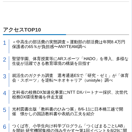
アクセスTOP10
＜中高生の部活費の実態調査＞運動部の部活費は年間8.4万円
保護者の65％が負担感〜ANYTEAM調べ
聖望学園、体育授業等にARスポーツ「HADO」を導入、多様な
生徒が活躍できる教育環境の構築を目指す
就活生のガクチカ調査 選考通過ESで「研究・ゼミ」が「体育
会・スポーツ」を逆転〜ネオキャリア（unistyle）調べ
文科省の校務DX加速化事業にNTT DXパートナー採択、次世代
校務DX環境整備を伴走支援
光村図書出版「教科書のひみつ展」8/6-11に日本橋三越で開
催 懐かしの国語教科書や表紙の工夫を紹介
つくば市、小学生向け科学プログラム「つくばまるごとLAB」
を開始 研究機関集積の強み生かす〜第1回イベントを8/29に開