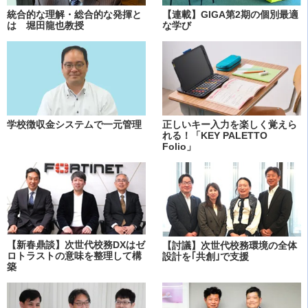
統合的な理解・総合的な発揮と
【連載】GIGA第2期の個別最適
は 堀田龍也教授
な学び
学校徴収金システムで一元管理
正しいキー入力を楽しく覚えら
れる！「KEY PALETTO
Folio」
【新春鼎談】次世代校務DXはゼ
【討議】次世代校務環境の全体
ロトラストの意味を整理して構
設計を｢共創｣で支援
築