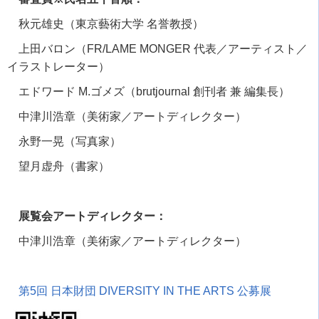
秋元雄史（東京藝術大学 名誉教授）
上田バロン（
FR/LAME MONGER
代表／アーティスト／
イラストレーター）
エドワード
M.
ゴメズ（
brutjournal
創刊者 兼 編集長）
中津川浩章（美術家／アートディレクター）
永野一晃（写真家）
望月虚舟（書家）
展覧会アートディレクター：
中津川浩章（美術家／アートディレクター）
第
5
回 日本財団
DIVERSITY IN THE ARTS
公募展