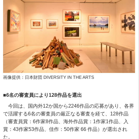
画像提供：日本財団 DIVERSITY IN THE ARTS
■6名の審査員により128作品を選出
今回は、国内外
12
か国から
2246
作品の応募があり、各界
で活躍する
6
名の審査員の厳正なる審査を経て、
128
作品
（審査員賞：
6
作家
8
作品、海外作品賞：
1
作家
1
作品、入
賞：
43
作家
53
作品、佳作：
50
作家
66
作品）が選出され
た。