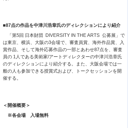
■87点の作品を中津川浩章氏のディレクションにより紹介
「第
5
回 日本財団
DIVERSITY IN THE ARTS
公募展」で
は東京、横浜、大阪の
3
会場で、審査員賞、海外作品賞、入
賞作品、そして海外応募作品の一部とあわせ
87
点を、審査
員の
1
人である美術家
/
アートディレクターの中津川浩章氏
のディレクションにより紹介する。また、大阪会場では一
般の人も参加できる授賞式および、トークセッションを開
催する。
＜開催概要＞
※各会場 入場無料