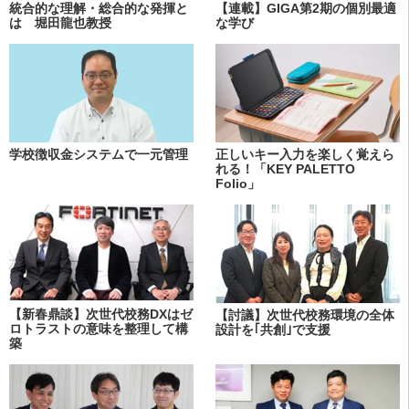
統合的な理解・総合的な発揮と
【連載】GIGA第2期の個別最適
は 堀田龍也教授
な学び
学校徴収金システムで一元管理
正しいキー入力を楽しく覚えら
れる！「KEY PALETTO
Folio」
【新春鼎談】次世代校務DXはゼ
【討議】次世代校務環境の全体
ロトラストの意味を整理して構
設計を｢共創｣で支援
築