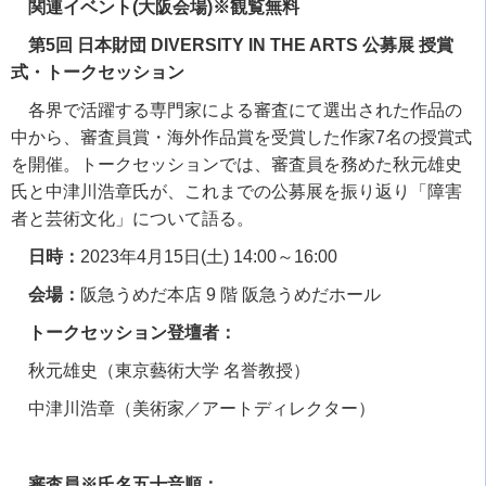
関連イベント(大阪会場)※観覧無料
第5回 日本財団 DIVERSITY IN THE ARTS 公募展 授賞
式・トークセッション
各界で活躍する専門家による審査にて選出された作品の
中から、審査員賞・海外作品賞を受賞した作家
7
名の授賞式
を開催。トークセッションでは、審査員を務めた秋元雄史
氏と中津川浩章氏が、これまでの公募展を振り返り「障害
者と芸術文化」について語る。
日時：
2023
年
4
月
15
日
(
土
) 14:00
～
16:00
会場：
阪急うめだ本店
9
階 阪急うめだホール
トークセッション登壇者：
秋元雄史（東京藝術大学 名誉教授）
中津川浩章（美術家／アートディレクター）
審査員※氏名五十音順：