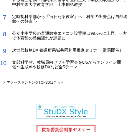
中村学園大学教育学部 山本朋弘教授
定時制科学部から「宙わたる教室」へ 科学の出発点は自然現
象への好奇心
公立小中学校の普通教室エアコン設置率は99.6%に上昇、一方
で体育館の整備遅れが課題に
次世代校務DX 都道府県域共同利用推進セミナー(群馬開催）
文部科学省、教職員向けプチ学習会を8/5からオンライン開
催〜生成AIや校務DXなど全5テーマ
アクセスランキングTOP30はこちら