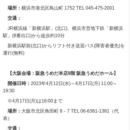
場所：
横浜市港北区鳥山町
1752 TEL 045-475-2001
交通：
JR横浜線「新横浜駅」
(
北口
)
、横浜市営地下鉄「新横浜
駅」
(8
番出口
)
から徒歩約
10
分
新横浜駅前
(
北口
)
からリフト付き送迎バス
(
障害者優先
)
を
運行
(
無料
)
【大阪会場：阪急うめだ本店9階 阪急うめだホール】
開催日時：
2023
年
4
月
12
日
(
水
)
～
4
月
17
日
(
月
) 11:00
～
19:30
※
4
月
17
日
(
月
)
は
16:00
まで
場所：
大阪市北区角田町
8
－
7 TEL 06-6361-1381
（代
表）
交通：