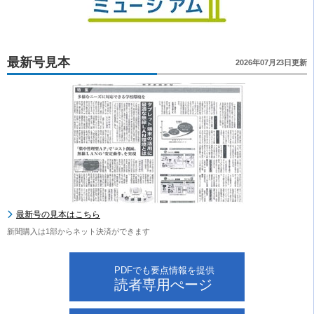
最新号見本
2026年07月23日更新
最新号の見本はこちら
新聞購入は1部からネット決済ができます
PDFでも要点情報を提供
読者専用ぺージ