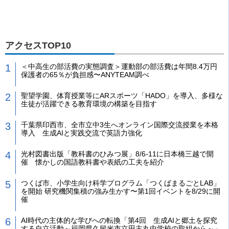
アクセスTOP10
＜中高生の部活費の実態調査＞運動部の部活費は年間8.4万円
保護者の65％が負担感〜ANYTEAM調べ
聖望学園、体育授業等にARスポーツ「HADO」を導入、多様な
生徒が活躍できる教育環境の構築を目指す
千葉県印西市、全市立中3生へオンライン国際交流授業を本格
導入 生成AIと実践交流で英語力強化
光村図書出版「教科書のひみつ展」8/6-11に日本橋三越で開
催 懐かしの国語教科書や表紙の工夫を紹介
つくば市、小学生向け科学プログラム「つくばまるごとLAB」
を開始 研究機関集積の強み生かす〜第1回イベントを8/29に開
催
AI時代の主体的な学びへの転換「第4回 生成AIと郷土を探究
する自立活動～福岡県久留米市立田主丸中学校の取組から～」