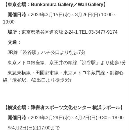
【東京会場：Bunkamura Gallery／Wall Gallery】
開催日時：
2023
年
3
月
15
日
(
水
)
～
3
月
26
日
(
日
) 10:00
～
19:00
場所：
東京都渋谷区道玄坂
2-24-1 TEL 03-3477-9174
交通：
JR線「渋谷駅」ハチ公口より徒歩
7
分
東京メトロ銀座線、京王井の頭線「渋谷駅」より徒歩
7
分
東急東横線・田園都市線・東京メトロ半蔵門線・副都心
線「渋谷駅」
A2
出口より徒歩
5
分
【横浜会場：障害者スポーツ文化センター 横浜ラポール】
開催日時：
2023
年
3
月
29
日
(
水
)
～
4
月
2
日
(
日
) 9:30
～
18:00
※
4
月
2
日
(
日
)
は
17:00
まで