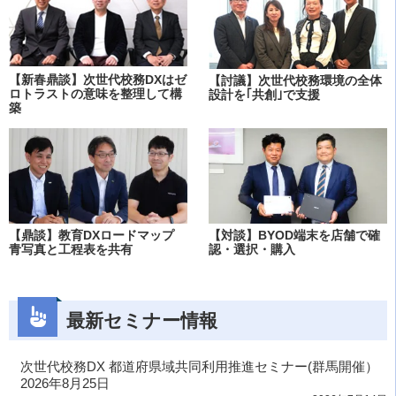
【新春鼎談】次世代校務DXはゼ
【討議】次世代校務環境の全体
ロトラストの意味を整理して構
設計を｢共創｣で支援
築
【鼎談】教育DXロードマップ
【対談】BYOD端末を店舗で確
青写真と工程表を共有
認・選択・購入
最新セミナー情報
次世代校務DX 都道府県域共同利用推進セミナー(群馬開催）
2026年8月25日