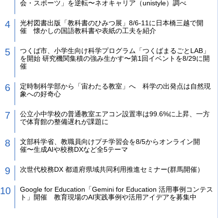
会・スポーツ」を逆転〜ネオキャリア（unistyle）調べ
光村図書出版「教科書のひみつ展」8/6-11に日本橋三越で開
催 懐かしの国語教科書や表紙の工夫を紹介
つくば市、小学生向け科学プログラム「つくばまるごとLAB」
を開始 研究機関集積の強み生かす〜第1回イベントを8/29に開
催
定時制科学部から「宙わたる教室」へ 科学の出発点は自然現
象への好奇心
公立小中学校の普通教室エアコン設置率は99.6%に上昇、一方
で体育館の整備遅れが課題に
文部科学省、教職員向けプチ学習会を8/5からオンライン開
催〜生成AIや校務DXなど全5テーマ
次世代校務DX 都道府県域共同利用推進セミナー(群馬開催）
Google for Education「Gemini for Education 活用事例コンテス
ト」開催 教育現場のAI実践事例や活用アイデアを募集中