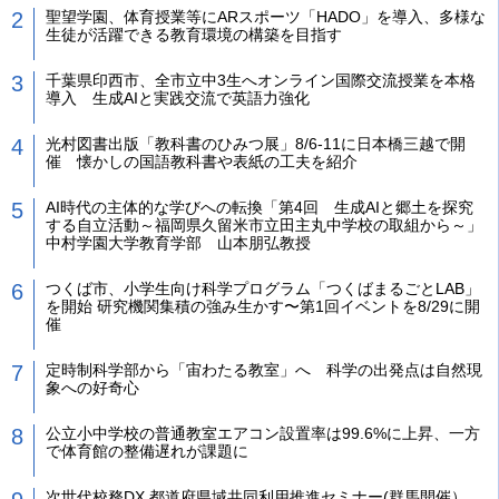
聖望学園、体育授業等にARスポーツ「HADO」を導入、多様な
生徒が活躍できる教育環境の構築を目指す
千葉県印西市、全市立中3生へオンライン国際交流授業を本格
導入 生成AIと実践交流で英語力強化
光村図書出版「教科書のひみつ展」8/6-11に日本橋三越で開
催 懐かしの国語教科書や表紙の工夫を紹介
AI時代の主体的な学びへの転換「第4回 生成AIと郷土を探究
する自立活動～福岡県久留米市立田主丸中学校の取組から～」
中村学園大学教育学部 山本朋弘教授
つくば市、小学生向け科学プログラム「つくばまるごとLAB」
を開始 研究機関集積の強み生かす〜第1回イベントを8/29に開
催
定時制科学部から「宙わたる教室」へ 科学の出発点は自然現
象への好奇心
公立小中学校の普通教室エアコン設置率は99.6%に上昇、一方
で体育館の整備遅れが課題に
次世代校務DX 都道府県域共同利用推進セミナー(群馬開催）