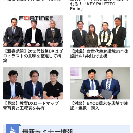
れる！「KEY PALETTO
Folio」
【新春鼎談】次世代校務DXはゼ
【討議】次世代校務環境の全体
ロトラストの意味を整理して構
設計を｢共創｣で支援
築
【鼎談】教育DXロードマップ
【対談】BYOD端末を店舗で確
青写真と工程表を共有
認・選択・購入
最新セミナー情報