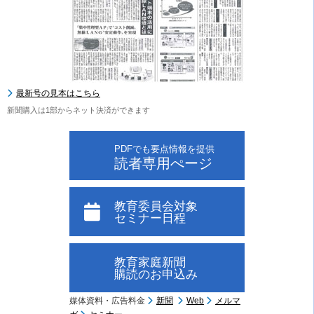
最新号の見本はこちら
新聞購入は1部からネット決済ができます
PDFでも要点情報を提供
読者専用ぺージ
教育委員会対象
セミナー日程
教育家庭新聞
購読のお申込み
媒体資料・広告料金
新聞
Web
メルマ