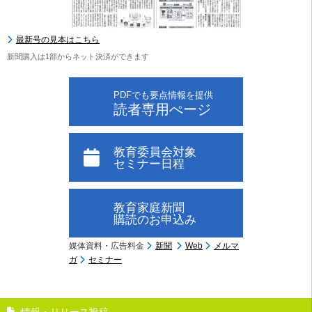
最新号の見本はこちら
新聞購入は1部からネット決済ができます
PDFでも要点情報を提供
読者専用ぺージ
教育委員会対象
セミナー日程
教育家庭新聞
購読のお申込み
媒体資料・広告料金
新聞
Web
メルマ
ガ
セミナー
情報・リリース投稿