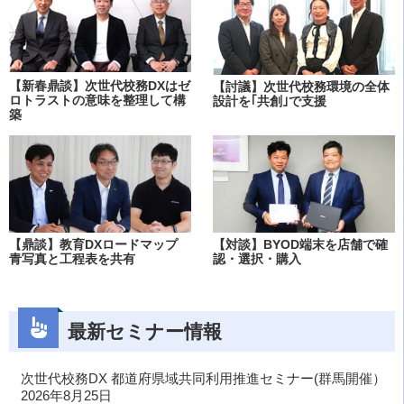
【新春鼎談】次世代校務DXはゼ
【討議】次世代校務環境の全体
ロトラストの意味を整理して構
設計を｢共創｣で支援
築
【鼎談】教育DXロードマップ
【対談】BYOD端末を店舗で確
青写真と工程表を共有
認・選択・購入
最新セミナー情報
次世代校務DX 都道府県域共同利用推進セミナー(群馬開催）
2026年8月25日