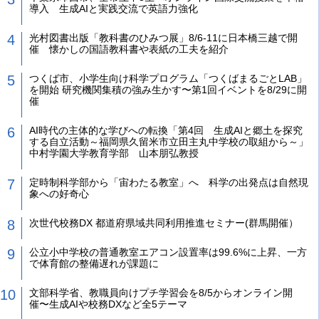
導入 生成AIと実践交流で英語力強化
光村図書出版「教科書のひみつ展」8/6-11に日本橋三越で開
催 懐かしの国語教科書や表紙の工夫を紹介
つくば市、小学生向け科学プログラム「つくばまるごとLAB」
を開始 研究機関集積の強み生かす〜第1回イベントを8/29に開
催
AI時代の主体的な学びへの転換「第4回 生成AIと郷土を探究
する自立活動～福岡県久留米市立田主丸中学校の取組から～」
中村学園大学教育学部 山本朋弘教授
定時制科学部から「宙わたる教室」へ 科学の出発点は自然現
象への好奇心
次世代校務DX 都道府県域共同利用推進セミナー(群馬開催）
公立小中学校の普通教室エアコン設置率は99.6%に上昇、一方
で体育館の整備遅れが課題に
文部科学省、教職員向けプチ学習会を8/5からオンライン開
催〜生成AIや校務DXなど全5テーマ