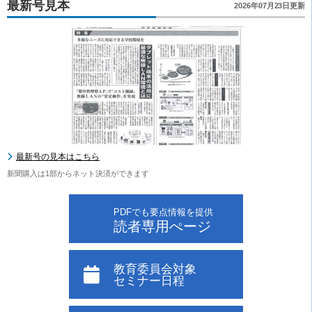
最新号見本
2026年07月23日更新
最新号の見本はこちら
新聞購入は1部からネット決済ができます
PDFでも要点情報を提供
読者専用ぺージ
教育委員会対象
セミナー日程