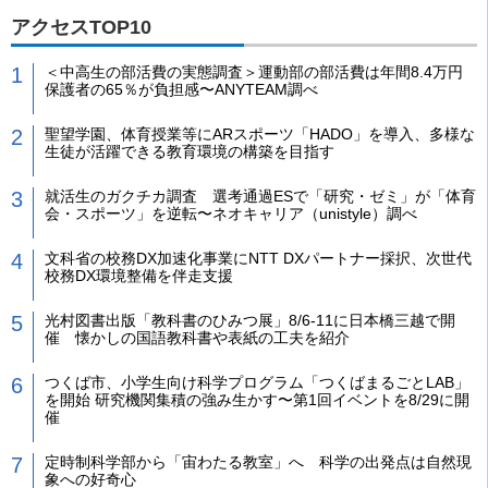
アクセスTOP10
＜中高生の部活費の実態調査＞運動部の部活費は年間8.4万円
保護者の65％が負担感〜ANYTEAM調べ
聖望学園、体育授業等にARスポーツ「HADO」を導入、多様な
生徒が活躍できる教育環境の構築を目指す
就活生のガクチカ調査 選考通過ESで「研究・ゼミ」が「体育
会・スポーツ」を逆転〜ネオキャリア（unistyle）調べ
文科省の校務DX加速化事業にNTT DXパートナー採択、次世代
校務DX環境整備を伴走支援
光村図書出版「教科書のひみつ展」8/6-11に日本橋三越で開
催 懐かしの国語教科書や表紙の工夫を紹介
つくば市、小学生向け科学プログラム「つくばまるごとLAB」
を開始 研究機関集積の強み生かす〜第1回イベントを8/29に開
催
定時制科学部から「宙わたる教室」へ 科学の出発点は自然現
象への好奇心