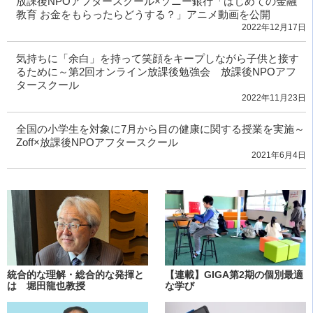
放課後NPOアフタースクール×ソニー銀行「はじめての金融
教育 お金をもらったらどうする？」アニメ動画を公開
2022年12月17日
気持ちに「余白」を持って笑顔をキープしながら子供と接す
るために～第2回オンライン放課後勉強会 放課後NPOアフ
タースクール
2022年11月23日
全国の小学生を対象に7月から目の健康に関する授業を実施～
Zoff×放課後NPOアフタースクール
2021年6月4日
統合的な理解・総合的な発揮と
【連載】GIGA第2期の個別最適
は 堀田龍也教授
な学び