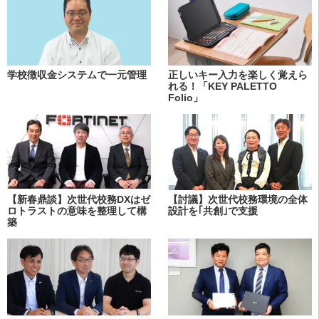
学校徴収金システムで一元管理
正しいキー入力を楽しく覚えら
れる！「KEY PALETTO
Folio」
【新春鼎談】次世代校務DXはゼ
【討議】次世代校務環境の全体
ロトラストの意味を整理して構
設計を｢共創｣で支援
築