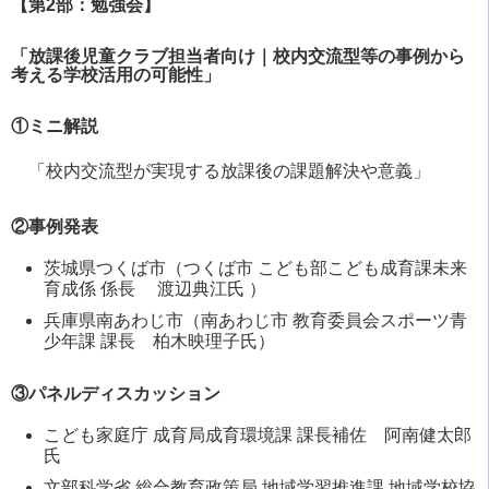
【第2部：勉強会】
「放課後児童クラブ担当者向け｜校内交流型等の事例から
考える学校活用の可能性」
①ミニ解説
「校内交流型が実現する放課後の課題解決や意義」
②事例発表
茨城県つくば市（つくば市 こども部こども成育課未来
育成係 係長 渡辺典江氏 ）
兵庫県南あわじ市（南あわじ市 教育委員会スポーツ青
少年課 課長 柏木映理子氏）
③パネルディスカッション
こども家庭庁 成育局成育環境課 課長補佐 阿南健太郎
氏
文部科学省 総合教育政策局 地域学習推進課 地域学校協