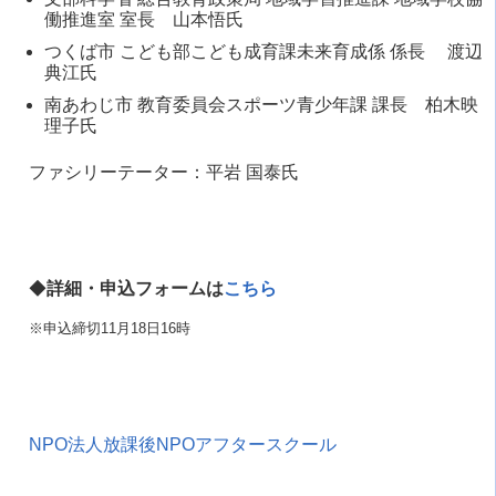
働推進室 室長 山本悟氏
つくば市 こども部こども成育課未来育成係 係長 渡辺
典江氏
南あわじ市 教育委員会スポーツ青少年課 課長 柏木映
理子氏
ファシリーテーター：平岩 国泰氏
◆
詳細・申込フォームは
こちら
※申込締切11月18日16時
NPO法人放課後NPOアフタースクール