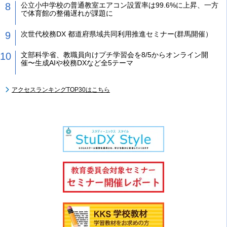
公立小中学校の普通教室エアコン設置率は99.6%に上昇、一方
で体育館の整備遅れが課題に
次世代校務DX 都道府県域共同利用推進セミナー(群馬開催）
文部科学省、教職員向けプチ学習会を8/5からオンライン開
催〜生成AIや校務DXなど全5テーマ
アクセスランキングTOP30はこちら