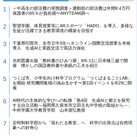
＜中高生の部活費の実態調査＞運動部の部活費は年間8.4万円
保護者の65％が負担感〜ANYTEAM調べ
聖望学園、体育授業等にARスポーツ「HADO」を導入、多様な
生徒が活躍できる教育環境の構築を目指す
千葉県印西市、全市立中3生へオンライン国際交流授業を本格
導入 生成AIと実践交流で英語力強化
光村図書出版「教科書のひみつ展」8/6-11に日本橋三越で開
催 懐かしの国語教科書や表紙の工夫を紹介
つくば市、小学生向け科学プログラム「つくばまるごとLAB」
を開始 研究機関集積の強み生かす〜第1回イベントを8/29に開
催
AI時代の主体的な学びへの転換「第4回 生成AIと郷土を探究
する自立活動～福岡県久留米市立田主丸中学校の取組から～」
中村学園大学教育学部 山本朋弘教授
定時制科学部から「宙わたる教室」へ 科学の出発点は自然現
象への好奇心