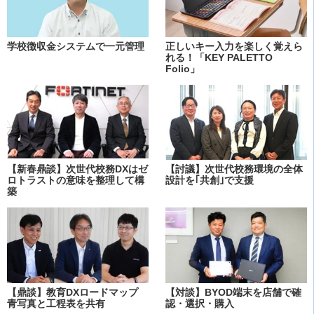
学校徴収金システムで一元管理
正しいキー入力を楽しく覚えら
れる！「KEY PALETTO
Folio」
【新春鼎談】次世代校務DXはゼ
【討議】次世代校務環境の全体
ロトラストの意味を整理して構
設計を｢共創｣で支援
築
【鼎談】教育DXロードマップ
【対談】BYOD端末を店舗で確
青写真と工程表を共有
認・選択・購入