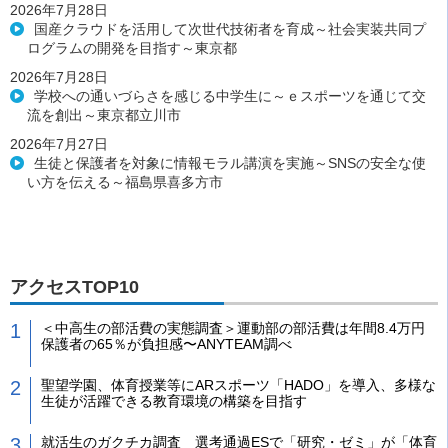
2026年7月28日
国産クラウドを活用して次世代技術者を育成～社会実装共同プ
ログラムの開発を目指す～東京都
2026年7月28日
学校への通いづらさを感じる中学生に～ｅスポーツを通じて交
流を創出～東京都立川市
2026年7月27日
生徒と保護者を対象に情報モラル講演を実施～SNSの安全な使
い方を伝える～福島県喜多方市
アクセスTOP10
＜中高生の部活費の実態調査＞運動部の部活費は年間8.4万円
保護者の65％が負担感〜ANYTEAM調べ
聖望学園、体育授業等にARスポーツ「HADO」を導入、多様な
生徒が活躍できる教育環境の構築を目指す
就活生のガクチカ調査 選考通過ESで「研究・ゼミ」が「体育