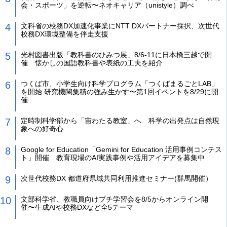
会・スポーツ」を逆転〜ネオキャリア（unistyle）調べ
文科省の校務DX加速化事業にNTT DXパートナー採択、次世代
校務DX環境整備を伴走支援
光村図書出版「教科書のひみつ展」8/6-11に日本橋三越で開
催 懐かしの国語教科書や表紙の工夫を紹介
つくば市、小学生向け科学プログラム「つくばまるごとLAB」
を開始 研究機関集積の強み生かす〜第1回イベントを8/29に開
催
定時制科学部から「宙わたる教室」へ 科学の出発点は自然現
象への好奇心
Google for Education「Gemini for Education 活用事例コンテス
ト」開催 教育現場のAI実践事例や活用アイデアを募集中
次世代校務DX 都道府県域共同利用推進セミナー(群馬開催）
文部科学省、教職員向けプチ学習会を8/5からオンライン開
催〜生成AIや校務DXなど全5テーマ