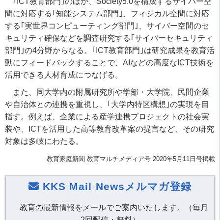
｢ICT教育部門｣のほか、Society5.0を構成するサイバー空
間に対応する｢知能システム部門｣、フィジカル空間に対応
する｢実世界コンピューティング部門｣、サイバー空間のセ
キュリティ確保などを調査研究する｢サイバーセキュリティ
部門｣の4分野からなる。｢ICT教育部門｣は研究成果を教育活
動にフィードバックすることで、AIなどの高度なICT技術を
活用できる人材育成につなげる。
また、同大学内の附属研究所や学部・大学院、民間企業
や自治体との連携を重視し、｢大学内特区構想｣の実現を目
指す。例えば、企業による産学連携プロジェクトの社会実
装や、ICTを活用した高等教育改革案の提言など、その研究
対象は多岐にわたる。
教育家庭新聞 教育マルチメディア号 2020年5月11日号掲載
KKS Mail Newsメルマガ登録
教育の最新情報をメールでご案内いたします。（毎月
2回配信・無料）