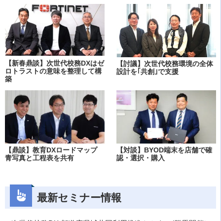
【新春鼎談】次世代校務DXはゼ
【討議】次世代校務環境の全体
ロトラストの意味を整理して構
設計を｢共創｣で支援
築
【鼎談】教育DXロードマップ
【対談】BYOD端末を店舗で確
青写真と工程表を共有
認・選択・購入
最新セミナー情報