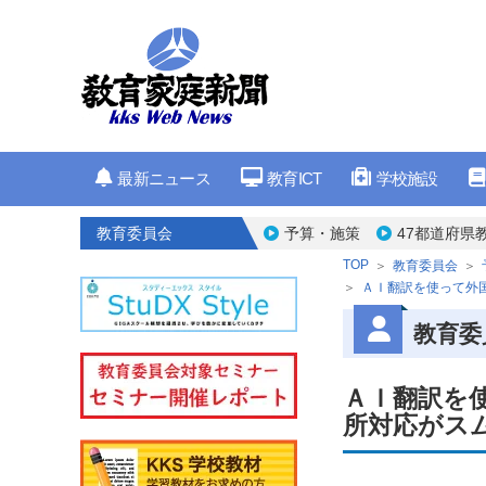
最新ニュース
教育ICT
学校施設
教育委員会
予算・施策
47都道府県
TOP
教育委員会
ＡＩ翻訳を使って外
教育委
ＡＩ翻訳を
所対応がス