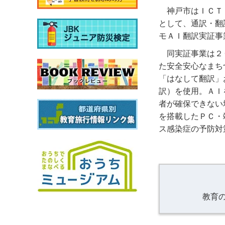
神戸市はＩＣＴ
として、通訳・翻
モＡＩ翻訳実証事
同実証事業は２
た安全安心なまち
「はなして翻訳」
訳）を使用。ＡＩ
者が確保できない
を搭載したＰＣ・
ス感染症の予防対
教育