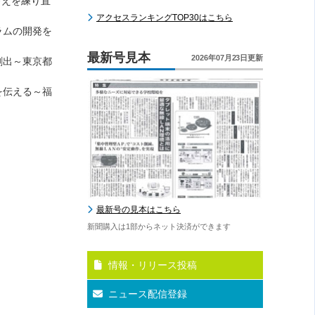
考えを練り直
アクセスランキングTOP30はこちら
ラムの開発を
最新号見本
2026年07月23日更新
創出～東京都
を伝える～福
最新号の見本はこちら
新聞購入は1部からネット決済ができます
情報・リリース投稿
ニュース配信登録