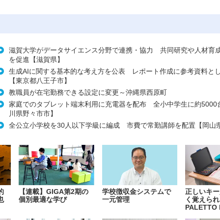
滋賀大学がデータサイエンス分野で連携・協力 共同研究や人材育
を促進【滋賀県】
生成AIに関する基本的な考え方を公表 レポート作成に参考資料と
【東京都八王子市】
教職員が在宅勤務できる設定に変更～沖縄県西原町
家庭でのタブレット端末利用に充電器を配布 全小中学生に約5000
川県野々市市】
全公立小学校を30人以下学級に編成 市費で常勤講師を配置【岡山
的
【連載】GIGA第2期の
学校徴収金システムで
正しいキー
也
個別最適な学び
一元管理
く覚えられ
PALETTO 