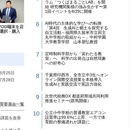
ラム「つくばまるごとLAB」を開
始 研究機関集積の強み生かす〜第
1回イベントを8/29に開催
AI時代の主体的な学びへの転換
YOD端末を店
「第4回 生成AIと郷土を探究する
選択・購入
自立活動～福岡県久留米市立田主
丸中学校の取組から～」中村学園
大学教育学部 山本朋弘教授
定時制科学部から「宙わたる教
室」へ 科学の出発点は自然現象
への好奇心
8月25日
千葉県印西市、全市立中3生へオン
ライン国際交流授業を本格導入
7月28日
生成AIと実践交流で英語力強化
次世代校務DX 都道府県域共同利用
推進セミナー(群馬開催）
育委員会一覧
公立小中学校の普通教室エアコン
設置率は99.6%に上昇、一方で体
の課題を改善
育館の整備遅れが課題に