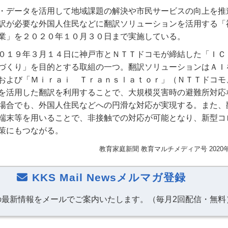
・データを活用して地域課題の解決や市民サービスの向上を推
訳が必要な外国人住民などに翻訳ソリューションを活用する「
業」を２０２０年１０月３０日まで実施している。
０１９年３月１４日に神戸市とＮＴＴドコモが締結した「ＩＣ
づくり」を目的とする取組の一つ。翻訳ソリューションはＡＩ
および「Ｍｉｒａｉ Ｔｒａｎｓｌａｔｏｒ」（ＮＴＴドコモ
を活用した翻訳を利用することで、大規模災害時の避難所対応
場合でも、外国人住民などへの円滑な対応が実現する。また、
端末等を用いることで、非接触での対応が可能となり、新型コ
策にもつながる。
教育家庭新聞 教育マルチメディア号 2020
KKS Mail Newsメルマガ登録
の最新情報をメールでご案内いたします。（毎月2回配信・無料