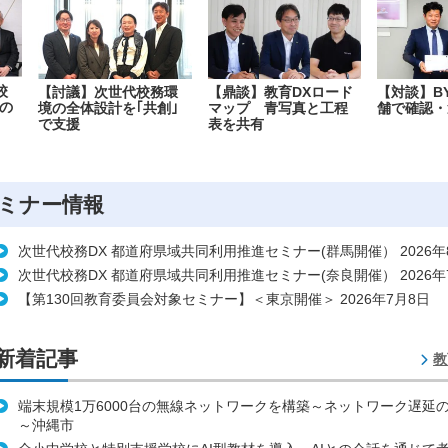
校
【討議】次世代校務環
【鼎談】教育DXロード
【対談】B
の
境の全体設計を｢共創｣
マップ 青写真と工程
舗で確認・
で支援
表を共有
ミナー情報
次世代校務DX 都道府県域共同利用推進セミナー(群馬開催） 2026年
次世代校務DX 都道府県域共同利用推進セミナー(奈良開催） 2026年
【第130回教育委員会対象セミナー】＜東京開催＞ 2026年7月8日
新着記事
教
端末規模1万6000台の無線ネットワークを構築～ネットワーク遅延
～沖縄市