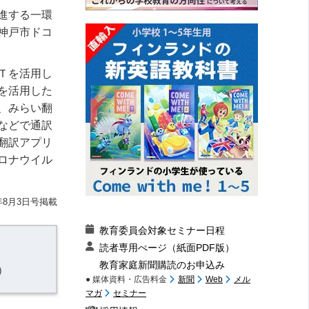
進する一環
神戸市ドコ
Ｔを活用し
を活用した
、みらい翻
などで通訳
翻訳アプリ
ロナウイル
年8月3日号掲載
教育委員会対象セミナー日程
読者専用ぺージ（紙面PDF版）
教育家庭新聞購読のお申込み
）
● 媒体資料・広告料金
新聞
Web
メル
マガ
セミナー