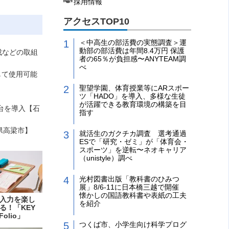
採用情報
アクセスTOP10
＜中高生の部活費の実態調査＞運
動部の部活費は年間8.4万円 保護
成などの取組
者の65％が負担感〜ANYTEAM調
べ
して使用可能
聖望学園、体育授業等にARスポー
ツ「HADO」を導入、多様な生徒
が活躍できる教育環境の構築を目
台を導入【石
指す
県高梁市】
就活生のガクチカ調査 選考通過
ESで「研究・ゼミ」が「体育会・
スポーツ」を逆転〜ネオキャリア
（unistyle）調べ
光村図書出版「教科書のひみつ
展」8/6-11に日本橋三越で開催
懐かしの国語教科書や表紙の工夫
入力を楽し
を紹介
る！「KEY
Folio」
つくば市、小学生向け科学プログ